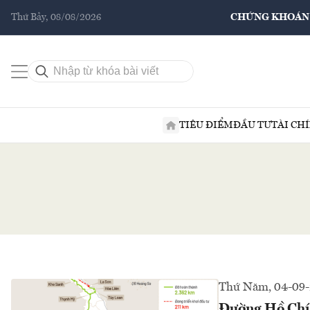
Thứ Bảy, 08/08/2026
CHỨNG KHOÁN
TIÊU ĐIỂM
ĐẦU TƯ
TÀI CH
Thứ Năm, 04-09-
Đường Hồ Chí 