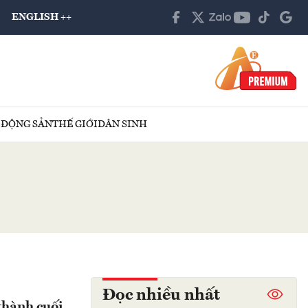
ENGLISH ++
 ĐỘNG SẢN
THẾ GIỚI
DÂN SINH
Đọc nhiều nhất
thành cuối