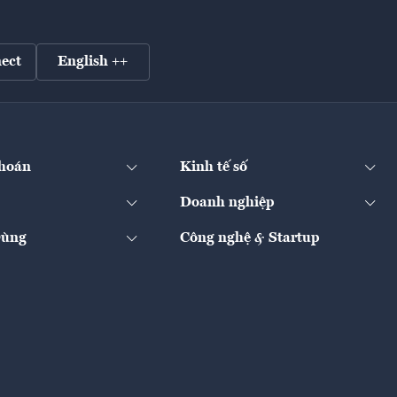
ect
English ++
hoán
Kinh tế số
Doanh nghiệp
Dùng
Công nghệ & Startup