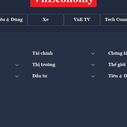
iêu & Dùng
Xe
VnE TV
Tech Conn
Tài chính
Chứng k
Thị trường
Thế giới
Đầu tư
Tiêu & 