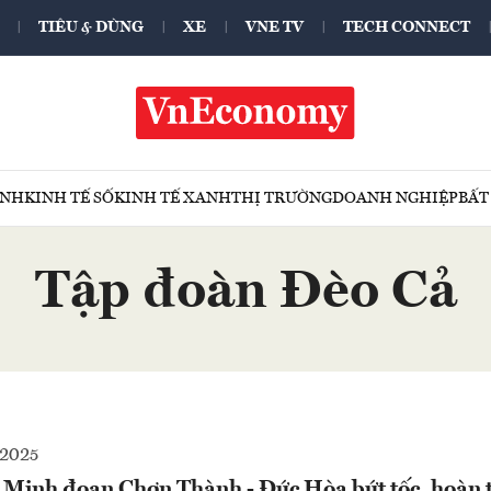
TIÊU & DÙNG
XE
VNE TV
TECH CONNECT
ÍNH
KINH TẾ SỐ
KINH TẾ XANH
THỊ TRƯỜNG
DOANH NGHIỆP
BẤT
Tập đoàn Đèo Cả
2025
Minh đoạn Chơn Thành - Đức Hòa bứt tốc, hoàn 