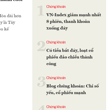
1
Chứng khoán
VN-Index giảm mạnh nhất
Hòa dài hơn
8 phiên, thanh khoản
y là Tây
xuống đáy
eo kế
2
Chứng khoán
Có tiền bắt đáy, loạt cổ
phiếu đảo chiều thành
công
3
Chứng khoán
Blog chứng khoán: Chỉ số
yếu, cổ phiếu mạnh
Chứng khoán