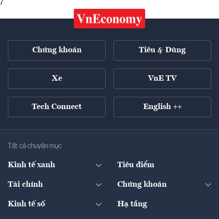
}
Chứng khoán
Tiêu & Dùng
Xe
VnE TV
Tech Connect
English ++
Tất cả chuyên mục
Kinh tế xanh
Tiêu điểm
Chuyển động xanh
Tài chính
Chứng khoán
Pháp lý
Ngân hàng
Doanh nghiệp niêm yết
Kinh tế số
Hạ tầng
Thương hiệu xanh
Thị trường vốn
Thị trường
Sản phẩm - Thị trường