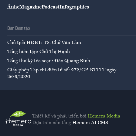
Ảnh
eMagazine
Podcast
Infographics
Ban Biên tập
Chủ tịch HĐBT: TS. Chử Văn Lâm
Tổng biên tập: Chử Thị Hạnh
Tổng thư ký tòa soạn: Đào Quang Bính
Giấy phép Tạp chí điện tử số: 272/GP-BTTTT ngày
26/6/2020
Thiết kế và phát triển bởi
Hemera Media
Dựa trên nền tảng
Hemera AI CMS