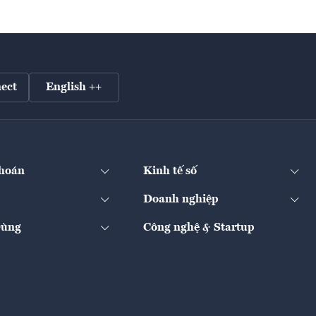
ect
English ++
hoán
Kinh tế số
Doanh nghiệp
Dùng
Công nghệ & Startup