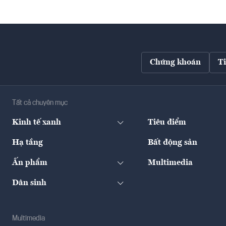
Chứng khoán
T
Tất cả chuyên mục
Kinh tế xanh
Tiêu điểm
Hạ tầng
Bất động sản
Ấn phẩm
Multimedia
Dân sinh
Multimedia