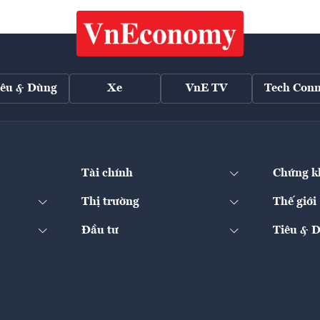
iêu & Dùng
Xe
VnE TV
Tech Conn
Tài chính
Chứng k
Thị trường
Thế giới
Đầu tư
Tiêu & 