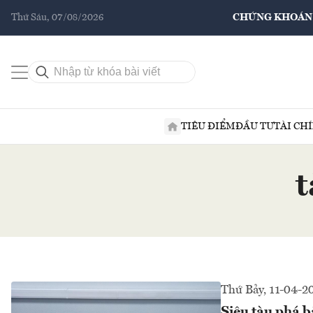
Thứ Sáu, 07/08/2026
CHỨNG KHOÁN
TIÊU ĐIỂM
ĐẦU TƯ
TÀI CH
t
Thứ Bảy, 11-04-2
Siêu tàu phá b