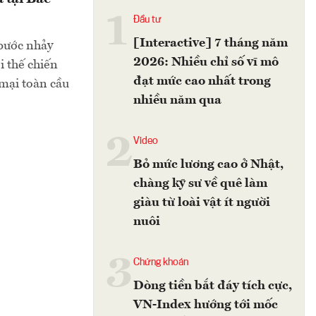
1
Đầu tư
[Interactive] 7 tháng năm
 bước nhảy
2026: Nhiều chỉ số vĩ mô
i thế chiến
đạt mức cao nhất trong
 mại toàn cầu
nhiều năm qua
2
Video
Bỏ mức lương cao ở Nhật,
chàng kỹ sư về quê làm
giàu từ loài vật ít người
nuôi
3
Chứng khoán
Dòng tiền bắt đáy tích cực,
VN-Index hướng tới mốc