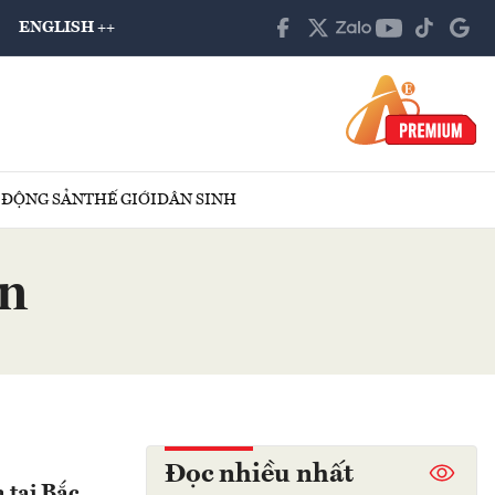
ENGLISH ++
 ĐỘNG SẢN
THẾ GIỚI
DÂN SINH
ân
Đọc nhiều nhất
 tại Bắc