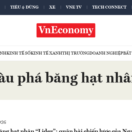
TIÊU & DÙNG
XE
VNE TV
TECH CONNECT
ÍNH
KINH TẾ SỐ
KINH TẾ XANH
THỊ TRƯỜNG
DOANH NGHIỆP
BẤT
àu phá băng hạt nh
026
ăng hạt nhân “Lider”: quân bài chiến lược của Nga