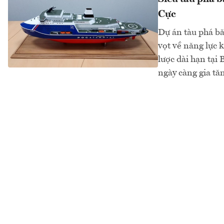
Cực
Dự án tàu phá bă
vọt về năng lực 
lược dài hạn tại
ngày càng gia t