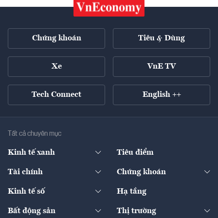
Chứng khoán
Tiêu & Dùng
Xe
VnE TV
Tech Connect
English ++
Tất cả chuyên mục
Kinh tế xanh
Tiêu điểm
Chuyển động xanh
Tài chính
Chứng khoán
Pháp lý
Ngân hàng
Doanh nghiệp niêm yết
Kinh tế số
Hạ tầng
Thương hiệu xanh
Thị trường vốn
Thị trường
Sản phẩm - Thị trường
Bất động sản
Thị trường
Diễn đàn