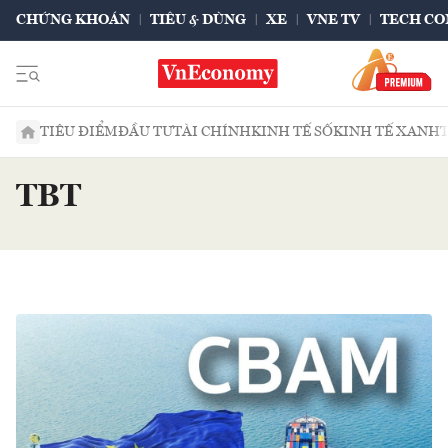
CHỨNG KHOÁN
TIÊU & DÙNG
XE
VNE TV
TECH CO
TIÊU ĐIỂM
ĐẦU TƯ
TÀI CHÍNH
KINH TẾ SỐ
KINH TẾ XANH
TBT