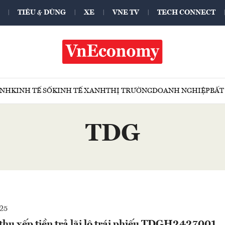
TIÊU & DÙNG
XE
VNE TV
TECH CONNECT
ÍNH
KINH TẾ SỐ
KINH TẾ XANH
THỊ TRƯỜNG
DOANH NGHIỆP
BẤT
TDG
25
thu xếp tiền trả lãi lô trái phiếu TDGH2427001