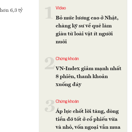
1
Video
hơn 6,3 tỷ
Bỏ mức lương cao ở Nhật,
chàng kỹ sư về quê làm
giàu từ loài vật ít người
nuôi
2
Chứng khoán
VN-Index giảm mạnh nhất
8 phiên, thanh khoản
xuống đáy
3
Chứng khoán
Áp lực chốt lời tăng, dòng
tiền đỡ tốt ở cổ phiếu vừa
và nhỏ, vốn ngoại vẫn mua