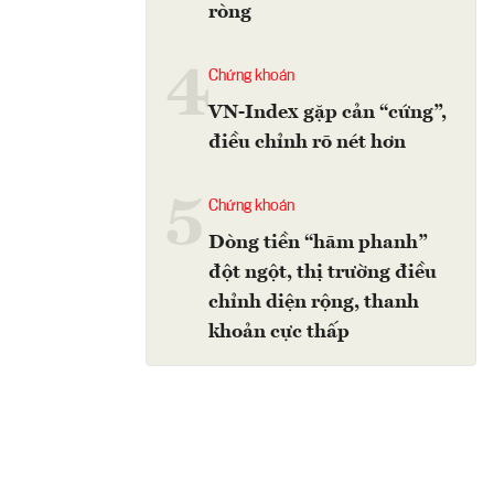
ròng
4
Chứng khoán
VN-Index gặp cản “cứng”,
điều chỉnh rõ nét hơn
5
Chứng khoán
Dòng tiền “hãm phanh”
đột ngột, thị trường điều
chỉnh diện rộng, thanh
khoản cực thấp