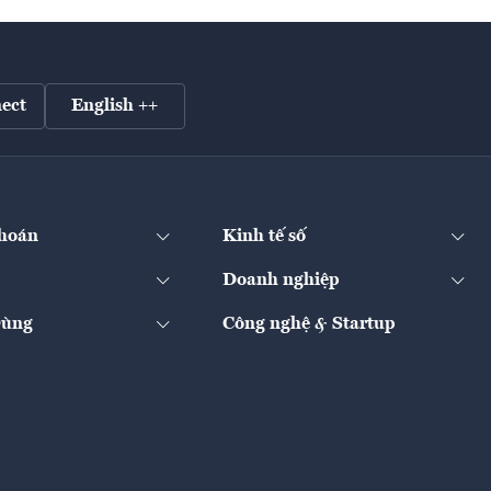
ect
English ++
hoán
Kinh tế số
Doanh nghiệp
Dùng
Công nghệ & Startup