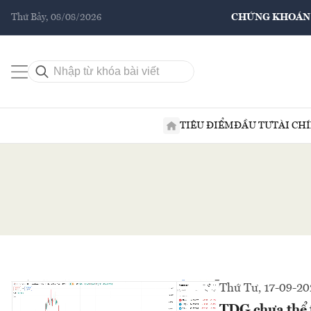
Thứ Bảy, 08/08/2026
CHỨNG KHOÁN
TIÊU ĐIỂM
ĐẦU TƯ
TÀI CH
Thứ Tư, 17-09-20
TDG chưa thể 