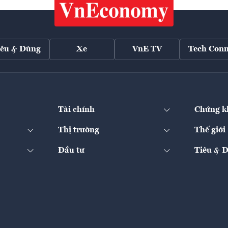
iêu & Dùng
Xe
VnE TV
Tech Conn
Tài chính
Chứng k
Thị trường
Thế giới
Đầu tư
Tiêu & 