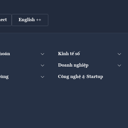
ect
English ++
hoán
Kinh tế số
Doanh nghiệp
Dùng
Công nghệ & Startup