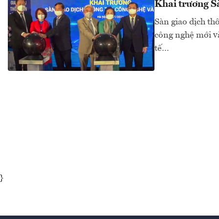
Khai trương Sà
Sàn giao dịch thô
công nghệ mới và
tế…
}