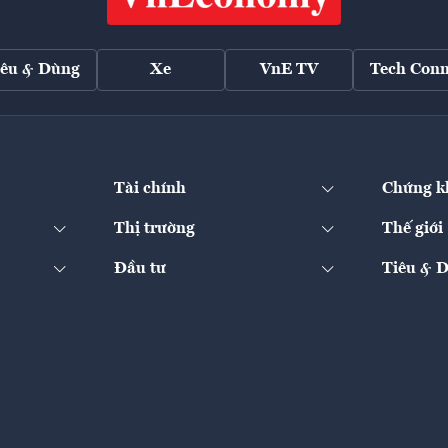
iêu & Dùng
Xe
VnE TV
Tech Conn
Tài chính
Chứng k
Thị trường
Thế giới
Đầu tư
Tiêu & 