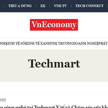
TIÊU & DÙNG
XE
VNE TV
TECH CONNECT
ÍNH
KINH TẾ SỐ
KINH TẾ XANH
THỊ TRƯỜNG
DOANH NGHIỆP
BẤT
Techmart
022
p công nghệ tại Techmart Y tế và Chăm sóc sức k