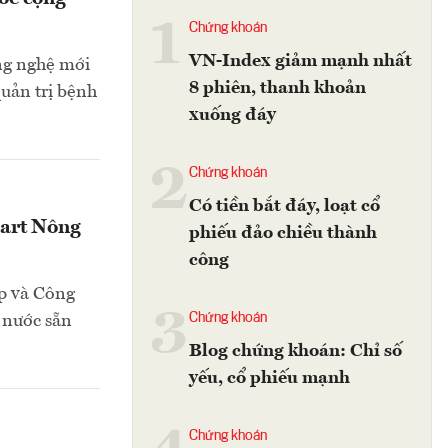
1
Chứng khoán
VN-Index giảm mạnh nhất
ng nghệ mới
8 phiên, thanh khoản
quản trị bệnh
xuống đáy
2
Chứng khoán
Có tiền bắt đáy, loạt cổ
mart Nông
phiếu đảo chiều thành
công
ệp và Công
3
Chứng khoán
i nước sẵn
Blog chứng khoán: Chỉ số
yếu, cổ phiếu mạnh
Chứng khoán