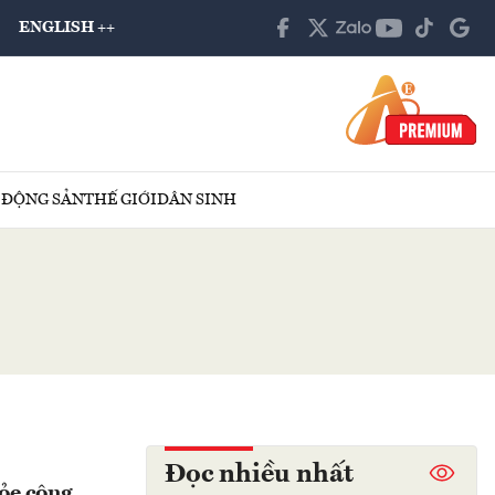
ENGLISH ++
 ĐỘNG SẢN
THẾ GIỚI
DÂN SINH
Đọc nhiều nhất
hỏe cộng