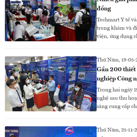
đồng
Techmart Y tế v
trong khám và đi
viện, ứng dụng 
Thứ Năm, 19-05-
Gần 200 thiết 
nghiệp Công 
Trong hai ngày 
nghệ sau thu hoạ
sàng cung cấp c
Thứ Năm, 25-11-