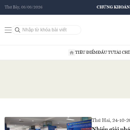
Thứ Bảy, 08/08/2026
CHỨNG KHOÁN
TIÊU ĐIỂM
ĐẦU TƯ
TÀI CH
Thứ Hai, 24-10-2
Nhiều giải phá