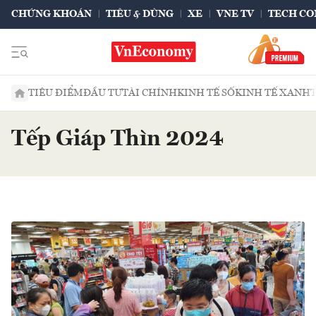
CHỨNG KHOÁN
TIÊU & DÙNG
XE
VNE TV
TECH CO
TIÊU ĐIỂM
ĐẦU TƯ
TÀI CHÍNH
KINH TẾ SỐ
KINH TẾ XANH
Tếp Giáp Thìn 2024