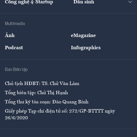
Công nghệ & Startup
Dân sinh
Tư vấn
Nông sản
Doanh nhân
Tư vấn Tiêu & Dùng
Infographics
Hạ tầng
Sức khỏe
Khung pháp lý
Doanh nghiệp
Địa phương
Thị trường
Bảo hiểm
Multimedia
Sự kiện
Nhân lực
Ảnh
eMagazine
Đẹp +
An sinh
Podcast
Infographics
Giải trí
Y tế
Nhà
Ban Biên tập
Ẩm thực
Chủ tịch HĐBT: TS. Chử Văn Lâm
Tổng biên tập: Chử Thị Hạnh
Tổng thư ký tòa soạn: Đào Quang Bính
Giấy phép Tạp chí điện tử số: 272/GP-BTTTT ngày
26/6/2020