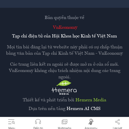
Bản quyền thuộc về
VnEconomy
Tạp chí điện tử của Hội Khoa học Kinh tế Việt Nam
Mọi tin bài đăng lại từ website này phải có sự chấp thuận
bằng văn bản của
Tạp chí Kinh tế Việt Nam - VnEconomy
Các trang liên kết ra ngoài sẽ được mở ra ở cửa sổ mới.
VnEconomy không chịu trách nhiệm nội dung các trang
ngoài.
Thiết kế và phát triển bởi
Hemera Media
Dựa trên nền tảng
Hemera AI CMS
Menu
Điểm tin
Multimedia
Askonomy
Liên kết