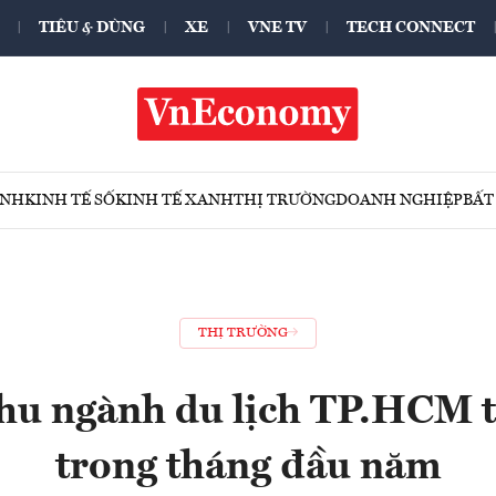
TIÊU & DÙNG
XE
VNE TV
TECH CONNECT
ÍNH
KINH TẾ SỐ
KINH TẾ XANH
THỊ TRƯỜNG
DOANH NGHIỆP
BẤT
THỊ TRƯỜNG
hu ngành du lịch TP.HCM 
trong tháng đầu năm