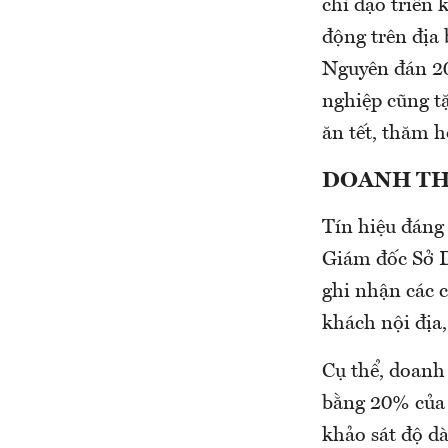
chỉ đạo triển 
động trên địa 
Nguyên đán 20
nghiệp cũng t
ăn tết, thăm 
DOANH THU
Tín hiệu đáng
Giám đốc Sở 
ghi nhận các c
khách nội địa
Cụ thể, doanh
bằng 20% của c
khảo sát độ dà