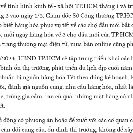
về tình hình kinh tế - xã hội TP.HCM tháng 1 và tr
g 2 vào ngày 1/2, Giám đốc Sở Công thương TP.H
 biết hàng hóa phục vụ tết về các chợ đầu mối bắt 
y, mỗi ngày hàng hóa về 3 chợ đầu mối của TP.HC
ác trang thương mại điện tử, mua bán online cũng p
/2024, UBND TP.HCM sẽ tập trung triển khai các 
 bình ổn thị trường, phát triển du lịch dịp cuối năm;
 chuẩn bị nguồn hàng hóa Tết theo đúng kế hoạch, k
dõi, đánh giá nguồn cung, nhu cầu hàng hóa, nhất l
súc, trứng gia cầm, rau củ quả, những mặt hàng có n
ết.
ủ động có phương án hoặc để xuất với các cơ quan 
ân đối cung cầu, ổn định thị trường, không để xảy