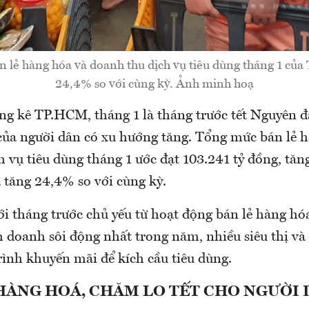
 lẻ hàng hóa và doanh thu dịch vụ tiêu dùng tháng 1 củ
24,4% so với cùng kỳ. Ảnh minh hoạ
g kê TP.HCM, tháng 1 là tháng trước tết Nguyên 
ủa người dân có xu hướng tăng. Tổng mức bán lẻ h
 vụ tiêu dùng tháng 1 ước đạt 103.241 tỷ đồng, tăn
 tăng 24,4% so với cùng kỳ.
i tháng trước chủ yếu từ hoạt động bán lẻ hàng hóa
h doanh sôi động nhất trong năm, nhiều siêu thị và
rình khuyến mãi để kích cầu tiêu dùng.
HÀNG HOÁ, CHĂM LO TẾT CHO NGƯỜI 