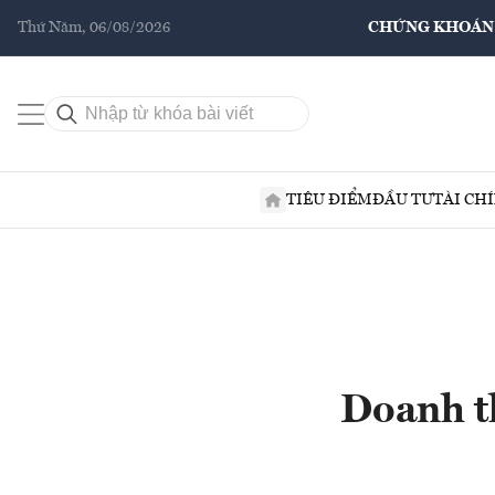
Thứ Năm, 06/08/2026
CHỨNG KHOÁN
TIÊU ĐIỂM
ĐẦU TƯ
TÀI CH
Doanh t