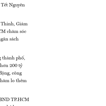
p Tết Nguyên
n Thinh, Giám
HCM chăm sóc
ngân sách
g thành phố,
 hơn 200 tỷ
 động, công
chăm lo thêm
 UBND TP.HCM