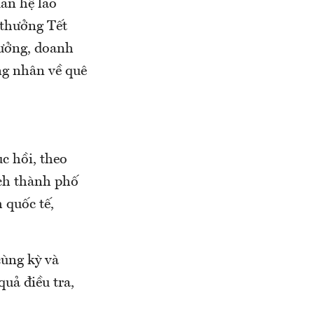
uan hệ lao
 thưởng Tết
hưởng, doanh
ng nhân về quê
c hồi, theo
ch thành phố
 quốc tế,
cùng kỳ và
quả điều tra,