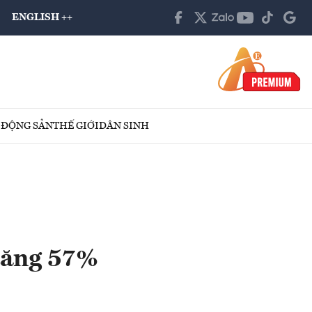
ENGLISH ++
 ĐỘNG SẢN
THẾ GIỚI
DÂN SINH
tăng 57%