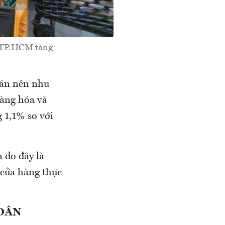
a TP.HCM tăng
đán nên nhu
àng hóa và
g 1,1% so với
 do đây là
 cửa hàng thực
DÂN