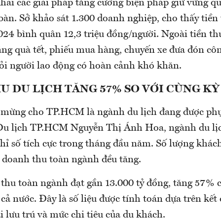
khai các giải pháp tăng cường biện pháp giữ vững q
bàn. Sở khảo sát 1.300 doanh nghiệp, cho thấy tiền
24 bình quân 12,3 triệu đồng/người. Ngoài tiền t
ặng quà tết, phiếu mua hàng, chuyến xe đưa đón cô
hỏi người lao động có hoàn cảnh khó khăn.
 DU LỊCH TĂNG 57% SO VỚI CÙNG KỲ
 mừng cho TP.HCM là ngành du lịch đang được phụ
Du lịch TP.HCM Nguyễn Thị Ánh Hoa, ngành du lị
hỉ số tích cực trong tháng đầu năm. Số lượng khách
, doanh thu toàn ngành đều tăng.
 thu toàn ngành đạt gần 13.000 tỷ đồng, tăng 57% 
ả nước. Đây là số liệu được tính toán dựa trên kết 
i lưu trú và mức chi tiêu của du khách.