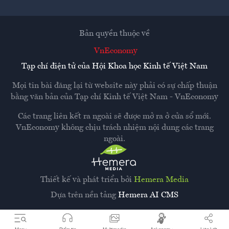
Bản quyền thuộc về
VnEconomy
Tạp chí điện tử của Hội Khoa học Kinh tế Việt Nam
Mọi tin bài đăng lại từ website này phải có sự chấp thuận
bằng văn bản của
Tạp chí Kinh tế Việt Nam - VnEconomy
Các trang liên kết ra ngoài sẽ được mở ra ở cửa sổ mới.
VnEconomy không chịu trách nhiệm nội dung các trang
ngoài.
Thiết kế và phát triển bởi
Hemera Media
Dựa trên nền tảng
Hemera AI CMS