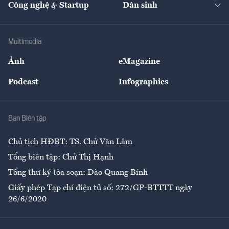
Công nghệ & Startup
Dân sinh
Tư vấn
Nông sản
Doanh nhân
Tư vấn Tiêu & Dùng
Infographics
Hạ tầng
Sức khỏe
Khung pháp lý
Doanh nghiệp
Địa phương
Thị trường
Bảo hiểm
Multimedia
Sự kiện
Nhân lực
Ảnh
eMagazine
Đẹp +
An sinh
Podcast
Infographics
Giải trí
Y tế
Nhà
Ban Biên tập
Ẩm thực
Chủ tịch HĐBT: TS. Chử Văn Lâm
Tổng biên tập: Chử Thị Hạnh
Tổng thư ký tòa soạn: Đào Quang Bính
Giấy phép Tạp chí điện tử số: 272/GP-BTTTT ngày
26/6/2020