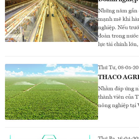
Những năm gần đ
mạnh mẽ khi hàng
nghiệp. Nếu trướ
đoàn trong nước 
lực tài chính lớ
Thứ Tư, 08-05-2
THACO AGRI hư
Nhằm đáp ứng n
thành viên của T
nông nghiệp tại
Thứ Ba, 16-04-2