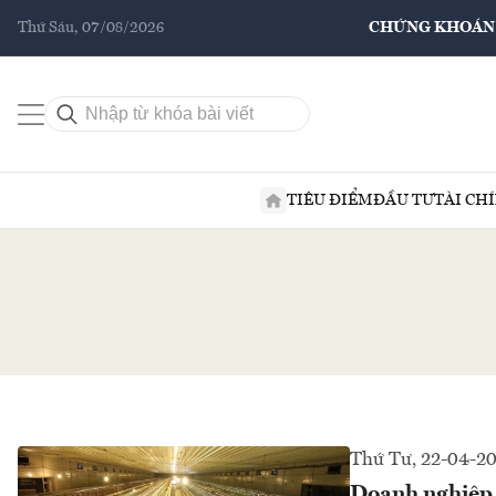
Thứ Sáu, 07/08/2026
CHỨNG KHOÁN
TIÊU ĐIỂM
ĐẦU TƯ
TÀI CH
Thứ Tư, 22-04-2
Doanh nghiệp n