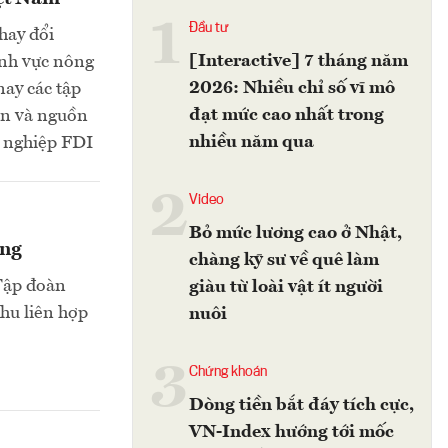
1
Đầu tư
hay đổi
[Interactive] 7 tháng năm
ĩnh vực nông
2026: Nhiều chỉ số vĩ mô
nay các tập
đạt mức cao nhất trong
ản và nguồn
nhiều năm qua
h nghiệp FDI
2
Video
Bỏ mức lương cao ở Nhật,
ững
chàng kỹ sư về quê làm
Tập đoàn
giàu từ loài vật ít người
hu liên hợp
nuôi
3
Chứng khoán
Dòng tiền bắt đáy tích cực,
VN-Index hướng tới mốc