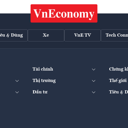
iêu & Dùng
Xe
VnE TV
Tech Conn
Tài chính
Chứng k
Thị trường
Thế giới
Đầu tư
Tiêu & 