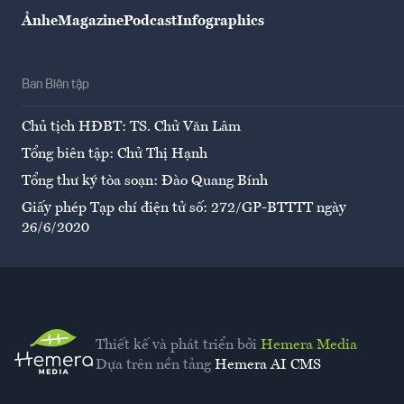
Ảnh
eMagazine
Podcast
Infographics
Ban Biên tập
Chủ tịch HĐBT: TS. Chử Văn Lâm
Tổng biên tập: Chử Thị Hạnh
Tổng thư ký tòa soạn: Đào Quang Bính
Giấy phép Tạp chí điện tử số: 272/GP-BTTTT ngày
26/6/2020
Thiết kế và phát triển bởi
Hemera Media
Dựa trên nền tảng
Hemera AI CMS