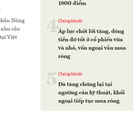
1800 điểm
4
4
 phần Nông
Chứng khoán
 nhu cầu
Áp lực chốt lời tăng, dòng
ại Việt
tiền đỡ tốt ở cổ phiếu vừa
và nhỏ, vốn ngoại vẫn mua
ròng
5
Chứng khoán
Đà tăng chững lại tại
ngưỡng cản kỹ thuật, khối
ngoại tiếp tục mua ròng