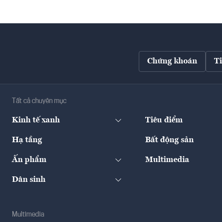
Chứng khoán
T
Tất cả chuyên mục
Kinh tế xanh
Tiêu điểm
Hạ tầng
Bất động sản
Ấn phẩm
Multimedia
Dân sinh
Multimedia