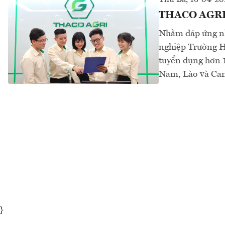
THACO AGRI t
Nhằm đáp ứng nh
nghiệp Trường 
tuyển dụng hơn 1
Nam, Lào và Cam
}