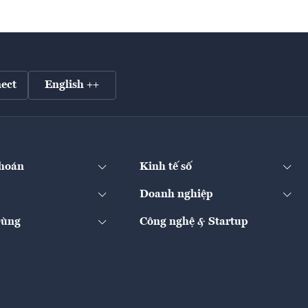
ect
English ++
hoán
Kinh tế số
Doanh nghiệp
Dùng
Công nghệ & Startup