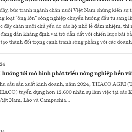
ây, bức tranh ngành chăn nuôi Việt Nam chứng kiến sự t
 loạt “ông lớn” công nghiệp chuyển hướng đầu tư sang l
c đây chăn nuôi chủ yếu do các hộ nhỏ lẻ đảm nhiệm, thì 
đang dần khẳng định vai trò dẫn dắt với chiến lược bài b
n, tạo thành đối trọng cạnh tranh sòng phẳng với các doan
024
ớng tới mô hình phát triển nông nghiệp bền v
hu cầu sản xuất kinh doanh, năm 2024, THACO AGRI (
HACO) tuyển dụng hơn 12.600 nhân sự làm việc tại các K
 Việt Nam, Lào và Campuchia…
024