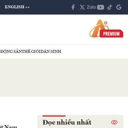
ENGLISH ++
 ĐỘNG SẢN
THẾ GIỚI
DÂN SINH
Đọc nhiều nhất
iệt Nam