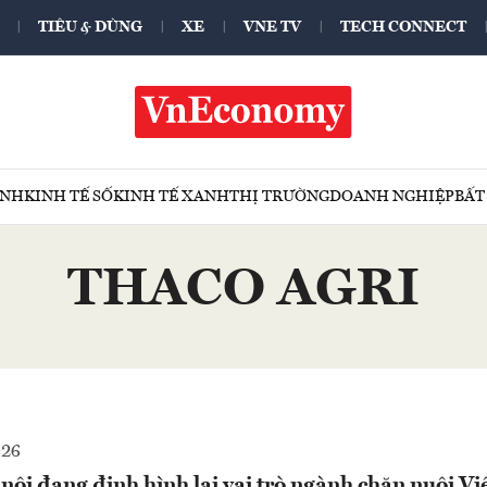
TIÊU & DÙNG
XE
VNE TV
TECH CONNECT
ÍNH
KINH TẾ SỐ
KINH TẾ XANH
THỊ TRƯỜNG
DOANH NGHIỆP
BẤT
THACO AGRI
026
ội đang định hình lại vai trò ngành chăn nuôi V