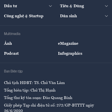
Dự án
Công nghiệp
Chuyển động 24h
Đối thoại
The Guide
Video
Đầu tư
Tiêu & Dùng
Quản trị số
Cafe BĐS
Thị trường
Kinh doanh
Kết nối
Tạp chí kinh tế Việt Nam
eMagazine
Nhà đầu tư
Du lịch
Công nghệ & Startup
Dân sinh
Tư vấn
Nông sản
Doanh nhân
Tư vấn Tiêu & Dùng
Infographics
Hạ tầng
Sức khỏe
Khung pháp lý
Doanh nghiệp
Địa phương
Thị trường
Bảo hiểm
Multimedia
Sự kiện
Nhân lực
Ảnh
eMagazine
Đẹp +
An sinh
Podcast
Infographics
Giải trí
Y tế
Nhà
Ban Biên tập
Ẩm thực
Chủ tịch HĐBT: TS. Chử Văn Lâm
Tổng biên tập: Chử Thị Hạnh
Tổng thư ký tòa soạn: Đào Quang Bính
Giấy phép Tạp chí điện tử số: 272/GP-BTTTT ngày
26/6/2020