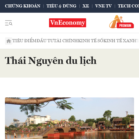
CHỨNG KHOÁN
TIÊU & DÙNG
XE
VNE TV
TECH CO
TIÊU ĐIỂM
ĐẦU TƯ
TÀI CHÍNH
KINH TẾ SỐ
KINH TẾ XANH
Thái Nguyên du lịch