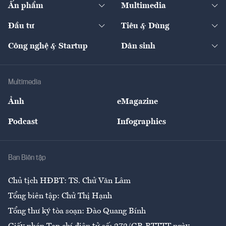
Ấn phẩm
Multimedia
Khung pháp lý
Start-up
Dự án
Công nghiệp
Chuyển động 24h
Đối thoại
The Guide
Video
Đầu tư
Tiêu & Dùng
Quản trị số
Cafe BĐS
Thị trường
Kinh doanh
Kết nối
Tạp chí kinh tế Việt Nam
eMagazine
Nhà đầu tư
Du lịch
Công nghệ & Startup
Dân sinh
Tư vấn
Nông sản
Doanh nhân
Tư vấn Tiêu & Dùng
Infographics
Hạ tầng
Sức khỏe
Khung pháp lý
Doanh nghiệp
Địa phương
Thị trường
Bảo hiểm
Multimedia
Sự kiện
Nhân lực
Ảnh
eMagazine
Đẹp +
An sinh
Podcast
Infographics
Giải trí
Y tế
Nhà
Ban Biên tập
Ẩm thực
Chủ tịch HĐBT: TS. Chử Văn Lâm
Tổng biên tập: Chử Thị Hạnh
Tổng thư ký tòa soạn: Đào Quang Bính