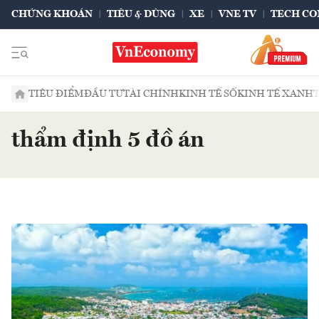
CHỨNG KHOÁN
TIÊU & DÙNG
XE
VNE TV
TECH CO
TIÊU ĐIỂM
ĐẦU TƯ
TÀI CHÍNH
KINH TẾ SỐ
KINH TẾ XANH
thẩm định 5 đồ án