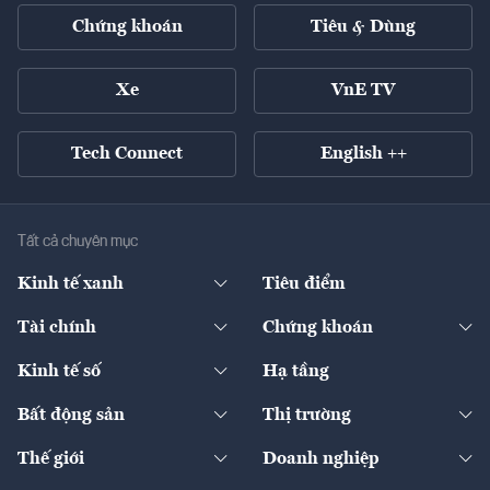
Chứng khoán
Tiêu & Dùng
Xe
VnE TV
Tech Connect
English ++
Tất cả chuyên mục
Kinh tế xanh
Tiêu điểm
Chuyển động xanh
Tài chính
Chứng khoán
Pháp lý
Ngân hàng
Doanh nghiệp niêm yết
Kinh tế số
Hạ tầng
Thương hiệu xanh
Thị trường vốn
Thị trường
Sản phẩm - Thị trường
Bất động sản
Thị trường
Diễn đàn
Thuế
Đầu tư
Tài sản số
Chính sách
Xuất nhập khẩu
Thế giới
Doanh nghiệp
Bảo hiểm
Quốc tế
Dịch vụ số
Thị trường
Khung pháp lý
Kinh tế
Chuyển động