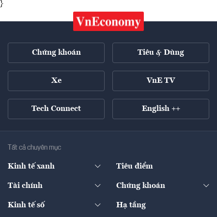
}
Chứng khoán
Tiêu & Dùng
Xe
VnE TV
Tech Connect
English ++
Tất cả chuyên mục
Kinh tế xanh
Tiêu điểm
Chuyển động xanh
Tài chính
Chứng khoán
Pháp lý
Ngân hàng
Doanh nghiệp niêm yết
Kinh tế số
Hạ tầng
Thương hiệu xanh
Thị trường vốn
Thị trường