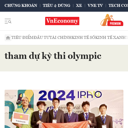
CHỨNG KHOÁN
TIÊU & DÙNG
XE
VNE TV
TECH CO
TIÊU ĐIỂM
ĐẦU TƯ
TÀI CHÍNH
KINH TẾ SỐ
KINH TẾ XANH
tham dự kỳ thi olympic