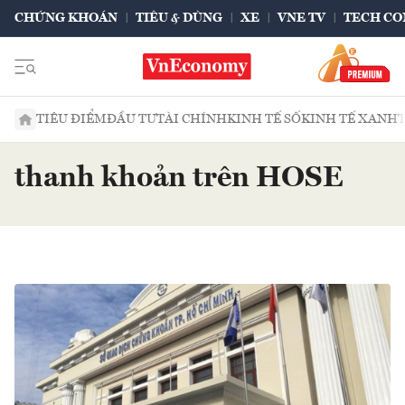
CHỨNG KHOÁN
TIÊU & DÙNG
XE
VNE TV
TECH CO
TIÊU ĐIỂM
ĐẦU TƯ
TÀI CHÍNH
KINH TẾ SỐ
KINH TẾ XANH
thanh khoản trên HOSE