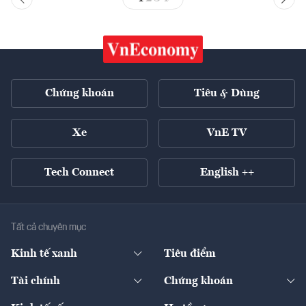
Chứng khoán
Tiêu & Dùng
Xe
VnE TV
Tech Connect
English ++
Tất cả chuyên mục
Kinh tế xanh
Tiêu điểm
Chuyển động xanh
Tài chính
Chứng khoán
Pháp lý
Ngân hàng
Doanh nghiệp niêm yết