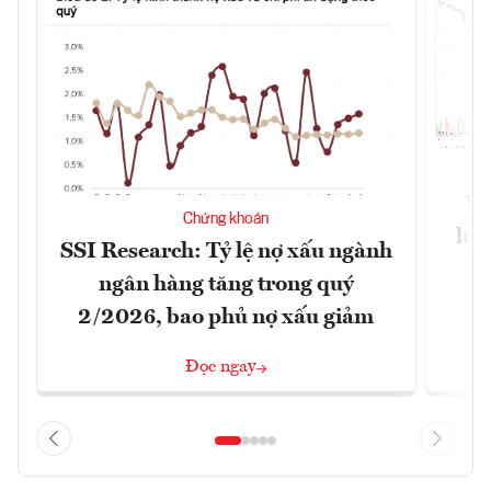
VN
Chứng khoán
lực
SSI Research: Tỷ lệ nợ xấu ngành
ngân hàng tăng trong quý
2/2026, bao phủ nợ xấu giảm
Đọc ngay