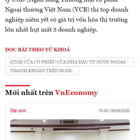
tỷ USD (Ngân hàng Thương mại cổ phần
Ngoại thương Việt Nam (VCB) thì top doanh
nghiệp niêm yết có giá trị vốn hóa thị trường
lớn nhất hụt mất 5 doanh nghiệp.
ĐỌC BÀI THEO TỪ KHOÁ
GTGD CỦA CỔ PHIẾU CỦA NHÀ ĐẦU TƯ NƯỚC NGOÀI
THANH KHOẢN TRÊN HOSE
Mới nhất trên
VnEconomy
Dân sinh
14:43, 09/08/2026