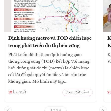
Định hướng metro và TOD chiến lược
K
trong phát triển đô thị bền vững
K
Phát triển đô thị theo định hướng giao
K
thông công cộng (TOD) kết hợp với mạng
V
lưới đường sắt đô thị (metro) là chiến lược
cốt lõi để giải quyết ùn tắc và tái cấu trúc
không gian. Mô hình này tập...
10
bài viết
Xem tất cả
2
1
2
3
4