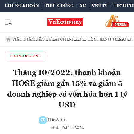
CHỨNG KHOÁN
TIÊU & DÙNG
XE
VNE TV
TECH CO
TIÊU ĐIỂM
ĐẦU TƯ
TÀI CHÍNH
KINH TẾ SỐ
KINH TẾ XANH
CHỨNG KHOÁN
Tháng 10/2022, thanh khoản
HOSE giảm gần 15% và giảm 5
doanh nghiệp có vốn hóa hơn 1 tỷ
USD
Hà Anh
H
14:45, 03/11/2022