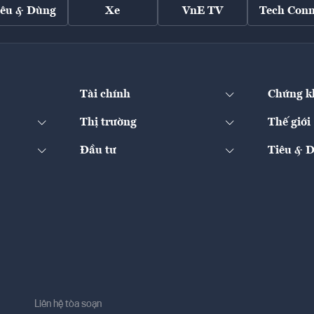
iêu & Dùng
Xe
VnE TV
Tech Conn
Tài chính
Chứng k
Thị trường
Thế giới
Đầu tư
Tiêu & 
Liên hệ tòa soạn