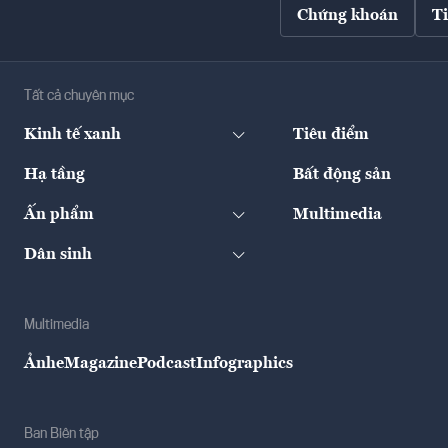
Chứng khoán
T
Tất cả chuyên mục
Kinh tế xanh
Tiêu điểm
Hạ tầng
Bất động sản
Ấn phẩm
Multimedia
Dân sinh
Multimedia
Ảnh
eMagazine
Podcast
Infographics
Ban Biên tập