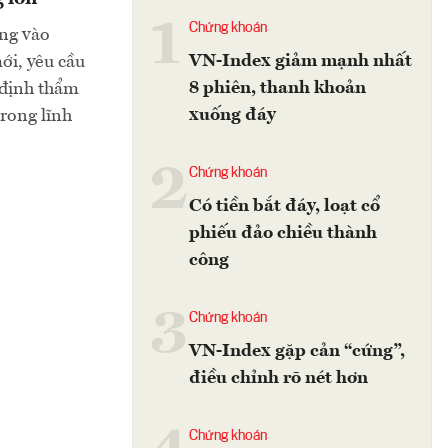
1
Chứng khoán
ung vào
VN-Index giảm mạnh nhất
ới, yêu cầu
8 phiên, thanh khoản
 định thẩm
xuống đáy
rong lĩnh
2
Chứng khoán
Có tiền bắt đáy, loạt cổ
phiếu đảo chiều thành
công
3
Chứng khoán
VN-Index gặp cản “cứng”,
điều chỉnh rõ nét hơn
Chứng khoán