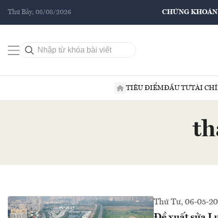
Thứ Bảy, 08/08/2026
CHỨNG KHOÁN
TIÊU ĐIỂM
ĐẦU TƯ
TÀI CH
th
Thứ Tư, 06-05-2
Đề xuất sửa L