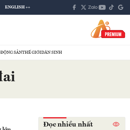
ENGLISH ++
 ĐỘNG SẢN
THẾ GIỚI
DÂN SINH
đai
Đọc nhiều nhất
 lớn