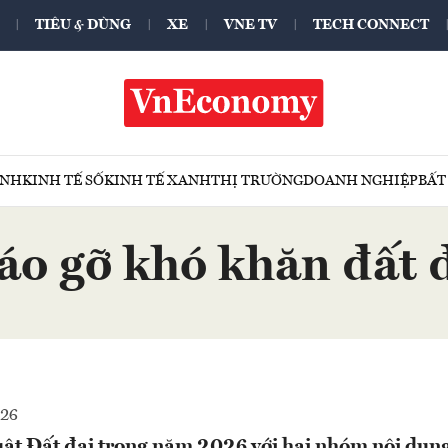
TIÊU & DÙNG
XE
VNE TV
TECH CONNECT
ÍNH
KINH TẾ SỐ
KINH TẾ XANH
THỊ TRƯỜNG
DOANH NGHIỆP
BẤT
áo gỡ khó khăn đất 
026
uật Đất đai trong năm 2026 với hai nhóm nội dung