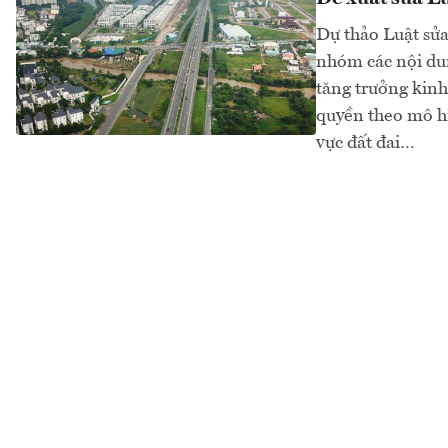
Dự thảo Luật sửa
nhóm các nội dun
tăng trưởng kinh
quyền theo mô hì
vực đất đai…