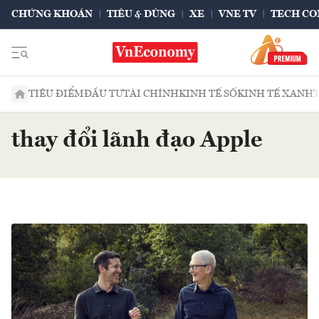
CHỨNG KHOÁN
TIÊU & DÙNG
XE
VNE TV
TECH CO
TIÊU ĐIỂM
ĐẦU TƯ
TÀI CHÍNH
KINH TẾ SỐ
KINH TẾ XANH
thay đổi lãnh đạo Apple