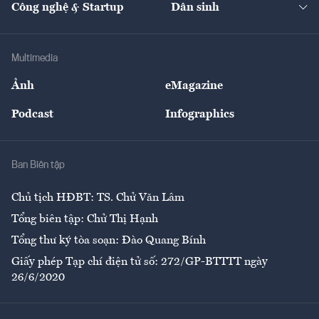
Công nghệ & Startup
Dân sinh
Tư vấn
Nông sản
Doanh nhân
Tư vấn Tiêu & Dùng
Infographics
Hạ tầng
Sức khỏe
Khung pháp lý
Doanh nghiệp
Địa phương
Thị trường
Bảo hiểm
Multimedia
Sự kiện
Nhân lực
Ảnh
eMagazine
Đẹp +
An sinh
Podcast
Infographics
Giải trí
Y tế
Nhà
Ban Biên tập
Ẩm thực
Chủ tịch HĐBT: TS. Chử Văn Lâm
Tổng biên tập: Chử Thị Hạnh
Tổng thư ký tòa soạn: Đào Quang Bính
Giấy phép Tạp chí điện tử số: 272/GP-BTTTT ngày
26/6/2020