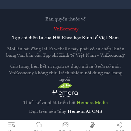
Bản quyền thuộc về
VnEconomy
Tạp chí điện tử của Hội Khoa học Kinh tế Việt Nam
Mọi tin bài đăng lại từ website này phải có sự chấp thuận
bằng văn bản của
Tạp chí Kinh tế Việt Nam - VnEconomy
Các trang liên kết ra ngoài sẽ được mở ra ở cửa sổ mới.
VnEconomy không chịu trách nhiệm nội dung các trang
ngoài.
Thiết kế và phát triển bởi
Hemera Media
Dựa trên nền tảng
Hemera AI CMS