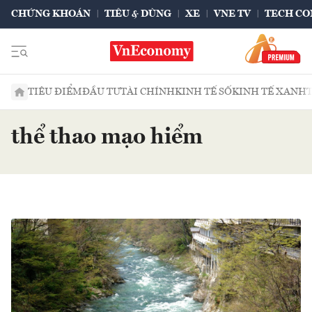
CHỨNG KHOÁN
TIÊU & DÙNG
XE
VNE TV
TECH CO
TIÊU ĐIỂM
ĐẦU TƯ
TÀI CHÍNH
KINH TẾ SỐ
KINH TẾ XANH
thể thao mạo hiểm