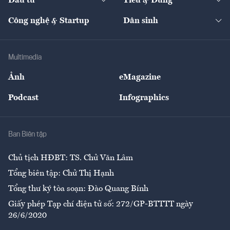
Đầu tư
Tiêu & Dùng
Quản trị số
Cafe BĐS
Thị trường
Kinh doanh
Kết nối
Tạp chí kinh tế Việt Nam
eMagazine
Nhà đầu tư
Du lịch
Công nghệ & Startup
Dân sinh
Tư vấn
Nông sản
Doanh nhân
Tư vấn Tiêu & Dùng
Infographics
Hạ tầng
Sức khỏe
Khung pháp lý
Doanh nghiệp
Địa phương
Thị trường
Bảo hiểm
Multimedia
Sự kiện
Nhân lực
Ảnh
eMagazine
Đẹp +
An sinh
Podcast
Infographics
Giải trí
Y tế
Nhà
Ban Biên tập
Ẩm thực
Chủ tịch HĐBT: TS. Chử Văn Lâm
Tổng biên tập: Chử Thị Hạnh
Tổng thư ký tòa soạn: Đào Quang Bính
Giấy phép Tạp chí điện tử số: 272/GP-BTTTT ngày
26/6/2020