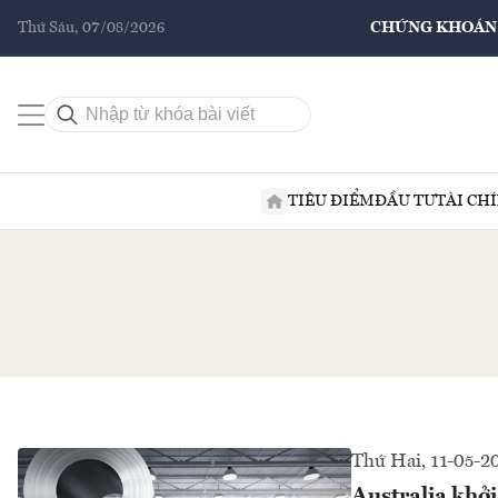
Thứ Sáu, 07/08/2026
CHỨNG KHOÁN
TIÊU ĐIỂM
ĐẦU TƯ
TÀI CH
Thứ Hai, 11-05-2
Australia khở