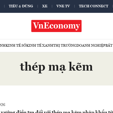
TIÊU & DÙNG
XE
VNE TV
TECH CONNECT
ÍNH
KINH TẾ SỐ
KINH TẾ XANH
THỊ TRƯỜNG
DOANH NGHIỆP
BẤT
thép mạ kẽm
026
i xướng điều tra đối với thép mạ kẽm nhập khẩu t