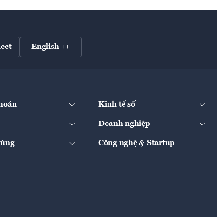
ect
English ++
hoán
Kinh tế số
Doanh nghiệp
Dùng
Công nghệ & Startup