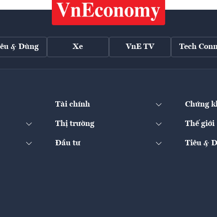
iêu & Dùng
Xe
VnE TV
Tech Conn
Tài chính
Chứng k
Thị trường
Thế giới
Đầu tư
Tiêu & 