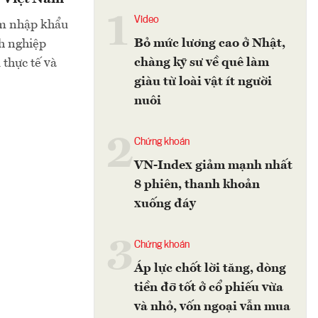
1
Video
ẽm nhập khẩu
Bỏ mức lương cao ở Nhật,
nh nghiệp
chàng kỹ sư về quê làm
 thực tế và
giàu từ loài vật ít người
nuôi
2
Chứng khoán
VN-Index giảm mạnh nhất
8 phiên, thanh khoản
xuống đáy
3
Chứng khoán
Áp lực chốt lời tăng, dòng
tiền đỡ tốt ở cổ phiếu vừa
và nhỏ, vốn ngoại vẫn mua