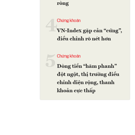
ròng
4
Chứng khoán
VN-Index gặp cản “cứng”,
điều chỉnh rõ nét hơn
5
Chứng khoán
Dòng tiền “hãm phanh”
đột ngột, thị trường điều
chỉnh diện rộng, thanh
khoản cực thấp