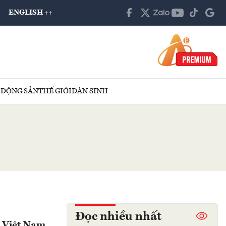
ENGLISH ++
 ĐỘNG SẢN
THẾ GIỚI
DÂN SINH
Đọc nhiều nhất
ừ Việt Nam