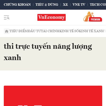
CHỨNG KHOÁN
TIÊU & DÙNG
XE
VNE TV
TECH CO
TIÊU ĐIỂM
ĐẦU TƯ
TÀI CHÍNH
KINH TẾ SỐ
KINH TẾ XANH
thi trực tuyến năng lượng
xanh