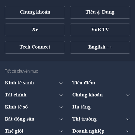
Chứng khoán
Tiêu & Dùng
Xe
VnE TV
Tech Connect
English ++
Tất cả chuyên mục
Kinh tế xanh
Tiêu điểm
Chuyển động xanh
Tài chính
Chứng khoán
Pháp lý
Ngân hàng
Doanh nghiệp niêm yết
Kinh tế số
Hạ tầng
Thương hiệu xanh
Thị trường vốn
Thị trường
Sản phẩm - Thị trường
Bất động sản
Thị trường
Diễn đàn
Thuế
Đầu tư
Tài sản số
Chính sách
Xuất nhập khẩu
Thế giới
Doanh nghiệp
Bảo hiểm
Quốc tế