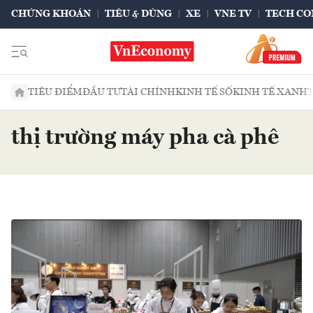
CHỨNG KHOÁN
TIÊU & DÙNG
XE
VNE TV
TECH CO
TIÊU ĐIỂM
ĐẦU TƯ
TÀI CHÍNH
KINH TẾ SỐ
KINH TẾ XANH
thị trường máy pha cà phê