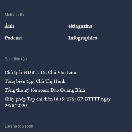
Hạ tầng
Sức khỏe
Khung pháp lý
Doanh nghiệp
Địa phương
Thị trường
Bảo hiểm
Multimedia
Sự kiện
Nhân lực
Ảnh
eMagazine
Đẹp +
An sinh
Podcast
Infographics
Giải trí
Y tế
Nhà
Ban Biên tập
Ẩm thực
Chủ tịch HĐBT: TS. Chử Văn Lâm
Tổng biên tập: Chử Thị Hạnh
Tổng thư ký tòa soạn: Đào Quang Bính
Giấy phép Tạp chí điện tử số: 272/GP-BTTTT ngày
26/6/2020
Liên hệ tòa soạn