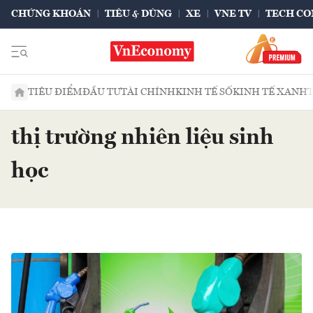
CHỨNG KHOÁN
TIÊU & DÙNG
XE
VNE TV
TECH CO
TIÊU ĐIỂM
ĐẦU TƯ
TÀI CHÍNH
KINH TẾ SỐ
KINH TẾ XANH
thị trường nhiên liệu sinh
học