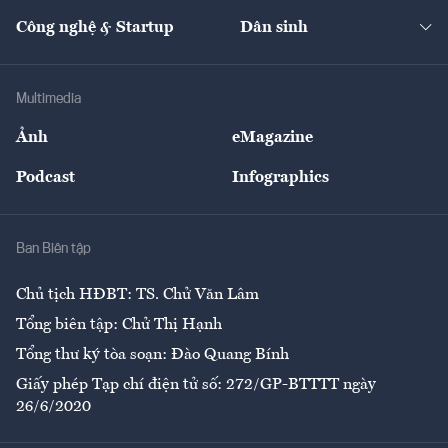
Kinh doanh
Kết nối
Tạp chí kinh tế Việt Nam
eMagazine
Nhà đầu tư
Du lịch
Công nghệ & Startup
Dân sinh
Tư vấn
Nông sản
Doanh nhân
Tư vấn Tiêu & Dùng
Infographics
Hạ tầng
Sức khỏe
Khung pháp lý
Doanh nghiệp
Địa phương
Thị trường
Bảo hiểm
Multimedia
Sự kiện
Nhân lực
Ảnh
eMagazine
Đẹp +
An sinh
Podcast
Infographics
Giải trí
Y tế
Nhà
Ban Biên tập
Ẩm thực
Chủ tịch HĐBT: TS. Chử Văn Lâm
Tổng biên tập: Chử Thị Hạnh
Tổng thư ký tòa soạn: Đào Quang Bính
Giấy phép Tạp chí điện tử số: 272/GP-BTTTT ngày
26/6/2020