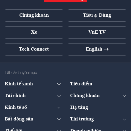
Chứng khoán
Tiêu & Dùng
Xe
VnE TV
Tech Connect
English ++
Tất cả chuyên mục
Kinh tế xanh
Tiêu điểm
Chuyển động xanh
Tài chính
Chứng khoán
Pháp lý
Ngân hàng
Doanh nghiệp niêm yết
Kinh tế số
Hạ tầng
Thương hiệu xanh
Thị trường vốn
Thị trường
Sản phẩm - Thị trường
Bất động sản
Thị trường
Diễn đàn
Thuế
Đầu tư
Tài sản số
Chính sách
Xuất nhập khẩu