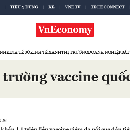
TIÊU & DÙNG
XE
VNE TV
TECH CONNECT
ÍNH
KINH TẾ SỐ
KINH TẾ XANH
THỊ TRƯỜNG
DOANH NGHIỆP
BẤT
ị trường vaccine quốc
026
khẩu 1,1 triệu liều vaccine viêm da nổi cục đầu ti