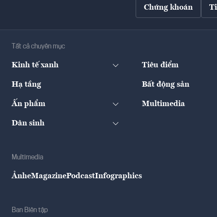
Chứng khoán
T
Tất cả chuyên mục
Kinh tế xanh
Tiêu điểm
Hạ tầng
Bất động sản
Ấn phẩm
Multimedia
Dân sinh
Multimedia
Ảnh
eMagazine
Podcast
Infographics
Ban Biên tập