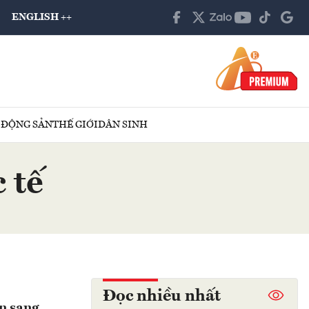
ENGLISH ++
 ĐỘNG SẢN
THẾ GIỚI
DÂN SINH
 tế
Đọc nhiều nhất
ên sang