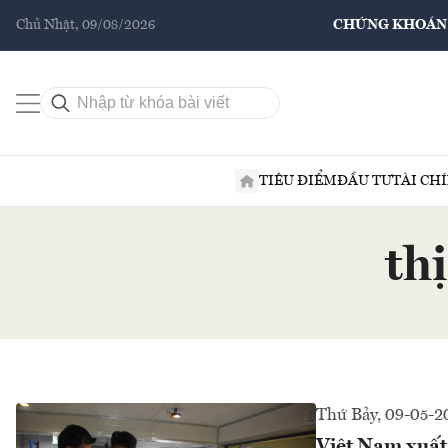
Chủ Nhật, 09/08/2026
CHỨNG KHOÁN
TIÊU ĐIỂM
ĐẦU TƯ
TÀI CH
th
Thứ Bảy, 09-05-2
Việt Nam xuất 