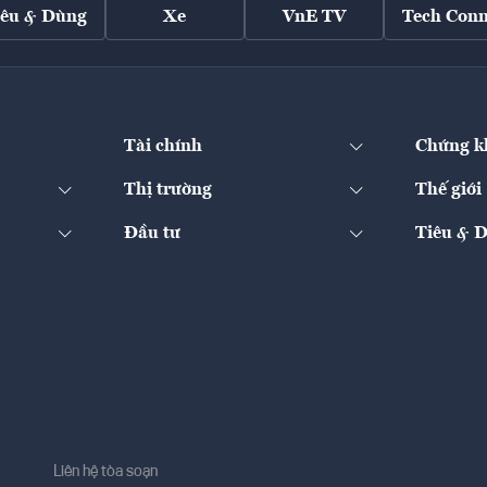
iêu & Dùng
Xe
VnE TV
Tech Conn
Tài chính
Chứng k
Thị trường
Thế giới
Đầu tư
Tiêu & 
Liên hệ tòa soạn