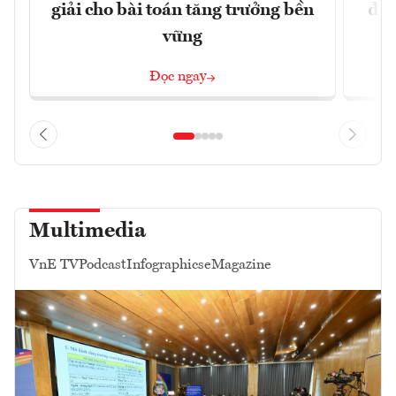
giải cho bài toán tăng trưởng bền
đột
vững
Đọc ngay
Multimedia
VnE TV
Podcast
Infographics
eMagazine