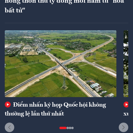
nông thôn thu tỷ đồng mỗi năm từ "hoa
bất tử"
Điểm nhấn kỳ họp Quốc hội không
thường lệ lần thứ nhất
xuấ