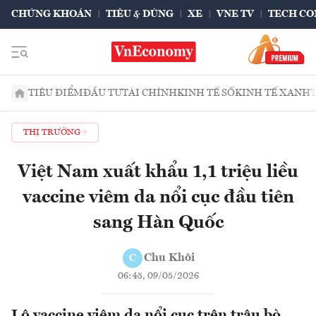
CHỨNG KHOÁN
TIÊU & DÙNG
XE
VNE TV
TECH CO
TIÊU ĐIỂM
ĐẦU TƯ
TÀI CHÍNH
KINH TẾ SỐ
KINH TẾ XANH
THỊ TRƯỜNG
Việt Nam xuất khẩu 1,1 triệu liều
vaccine viêm da nổi cục đầu tiên
sang Hàn Quốc
Chu Khôi
C
06:45, 09/05/2026
Lô vaccine viêm da nổi cục trên trâu bò