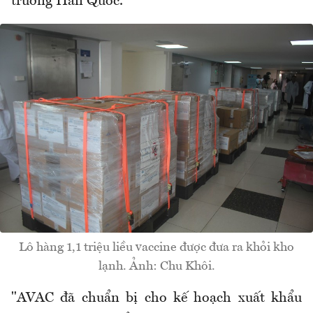
trường Hàn Quốc.
Lô hàng 1,1 triệu liều vaccine được đưa ra khỏi kho
lạnh. Ảnh: Chu Khôi.
"AVAC đã chuẩn bị cho kế hoạch xuất khẩu