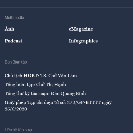
Tư vấn Tiêu & Dùng
Infographics
Hạ tầng
Sức khỏe
Khung pháp lý
Doanh nghiệp
Địa phương
Thị trường
Bảo hiểm
Multimedia
Sự kiện
Nhân lực
Ảnh
eMagazine
Đẹp +
An sinh
Podcast
Infographics
Giải trí
Y tế
Nhà
Ban Biên tập
Ẩm thực
Chủ tịch HĐBT: TS. Chử Văn Lâm
Tổng biên tập: Chử Thị Hạnh
Tổng thư ký tòa soạn: Đào Quang Bính
Giấy phép Tạp chí điện tử số: 272/GP-BTTTT ngày
26/6/2020
Liên hệ tòa soạn