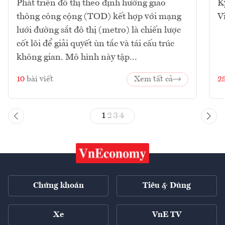
Phát triển đô thị theo định hướng giao
K
thông công cộng (TOD) kết hợp với mạng
V
lưới đường sắt đô thị (metro) là chiến lược
cốt lõi để giải quyết ùn tắc và tái cấu trúc
không gian. Mô hình này tập...
10
bài viết
Xem tất cả
2
1
2
3
4
Chứng khoán
Tiêu & Dùng
Xe
VnE TV