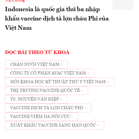
Thị trường
Indonesia là quốc gia thứ ba nhập
khẩu vaccine dịch tả lợn châu Phi của
Việt Nam
ĐỌC BÀI THEO TỪ KHOÁ
CHĂN NUÔI VIỆT NAM
CÔNG TY CỔ PHẦN AVAC VIỆT NAM
HỘI KHOA HỌC KỸ THUẬT THÚ Y VIỆT NAM
THỊ TRƯỜNG VACCINE QUỐC TẾ
TS. NGUYỄN VĂN ĐIỆP
VACCINE DỊCH TẢ LỢN CHÂU PHI
VACCINE VIÊM DA NỔI CỤC
XUẤT KHẨU VACCINE SANG HÀN QUỐC