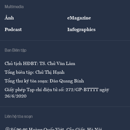
Địa phương
Thị trường
Bảo hiểm
Multimedia
Sự kiện
Nhân lực
Ảnh
eMagazine
Đẹp +
An sinh
Podcast
Infographics
Giải trí
Y tế
Nhà
Ban Biên tập
Ẩm thực
Chủ tịch HĐBT: TS. Chử Văn Lâm
Tổng biên tập: Chử Thị Hạnh
Tổng thư ký tòa soạn: Đào Quang Bính
Giấy phép Tạp chí điện tử số: 272/GP-BTTTT ngày
26/6/2020
Liên hệ tòa soạn
Số 96-98 Hoàng Quốc Việt, Cầu Giấy, Hà Nội