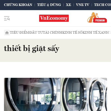
CHỨNG KHOÁN
TIÊU & DÙNG
XE
VNE TV
TECH CO
TIÊU ĐIỂM
ĐẦU TƯ
TÀI CHÍNH
KINH TẾ SỐ
KINH TẾ XANH
thiết bị giặt sấy