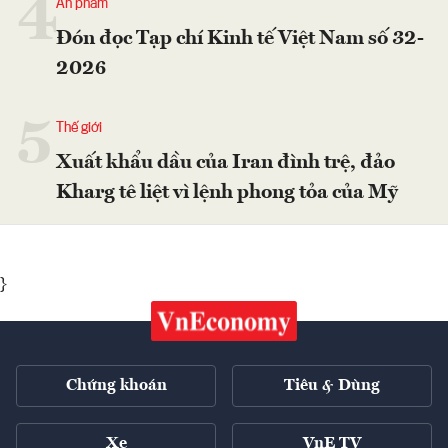
4
Ấn phẩm
Đón đọc Tạp chí Kinh tế Việt Nam số 32-
2026
5
Thế giới
Xuất khẩu dầu của Iran đình trệ, đảo
Kharg tê liệt vì lệnh phong tỏa của Mỹ
}
Chứng khoán
Tiêu & Dùng
Xe
VnE TV