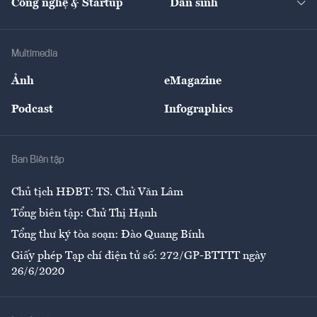
Công nghệ & Startup
Dân sinh
Tư vấn
Nông sản
Doanh nhân
Tư vấn Tiêu & Dùng
Infographics
Hạ tầng
Sức khỏe
Khung pháp lý
Doanh nghiệp
Địa phương
Thị trường
Bảo hiểm
Multimedia
Sự kiện
Nhân lực
Ảnh
eMagazine
Đẹp +
An sinh
Podcast
Infographics
Giải trí
Y tế
Nhà
Ban Biên tập
Ẩm thực
Chủ tịch HĐBT: TS. Chử Văn Lâm
Tổng biên tập: Chử Thị Hạnh
Tổng thư ký tòa soạn: Đào Quang Bính
Giấy phép Tạp chí điện tử số: 272/GP-BTTTT ngày
26/6/2020