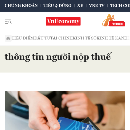
CHỨNG KHOÁN
TIÊU & DÙNG
XE
VNE TV
TECH CO
TIÊU ĐIỂM
ĐẦU TƯ
TÀI CHÍNH
KINH TẾ SỐ
KINH TẾ XANH
thông tin người nộp thuế