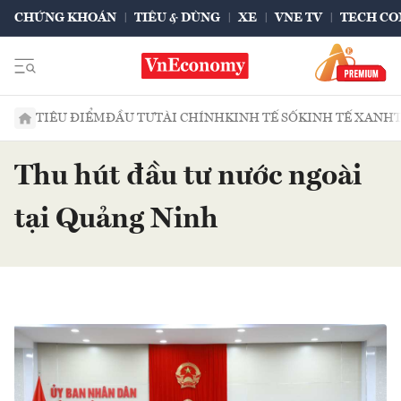
CHỨNG KHOÁN
TIÊU & DÙNG
XE
VNE TV
TECH CO
TIÊU ĐIỂM
ĐẦU TƯ
TÀI CHÍNH
KINH TẾ SỐ
KINH TẾ XANH
Thu hút đầu tư nước ngoài
tại Quảng Ninh