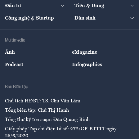
Chuyển động 24h
Đối thoại
The Guide
Video
Đầu tư
Tiêu & Dùng
Quản trị số
Cafe BĐS
Thị trường
Kinh doanh
Kết nối
Tạp chí kinh tế Việt Nam
eMagazine
Nhà đầu tư
Du lịch
Công nghệ & Startup
Dân sinh
Tư vấn
Nông sản
Doanh nhân
Tư vấn Tiêu & Dùng
Infographics
Hạ tầng
Sức khỏe
Khung pháp lý
Doanh nghiệp
Địa phương
Thị trường
Bảo hiểm
Multimedia
Sự kiện
Nhân lực
Ảnh
eMagazine
Đẹp +
An sinh
Podcast
Infographics
Giải trí
Y tế
Nhà
Ban Biên tập
Ẩm thực
Chủ tịch HĐBT: TS. Chử Văn Lâm
Tổng biên tập: Chử Thị Hạnh
Tổng thư ký tòa soạn: Đào Quang Bính
Giấy phép Tạp chí điện tử số: 272/GP-BTTTT ngày
26/6/2020