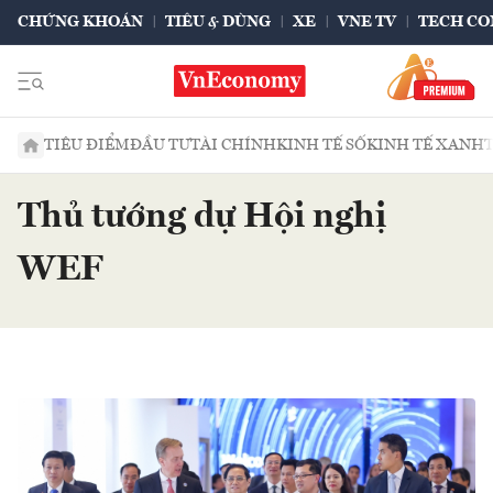
CHỨNG KHOÁN
TIÊU & DÙNG
XE
VNE TV
TECH CO
TIÊU ĐIỂM
ĐẦU TƯ
TÀI CHÍNH
KINH TẾ SỐ
KINH TẾ XANH
Thủ tướng dự Hội nghị
WEF