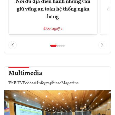
Nới dư địa điều hành nhưng vẫn
Đổ
giữ vững an toàn hệ thống ngân
đột
hàng
Đọc ngay
Multimedia
VnE TV
Podcast
Infographics
eMagazine