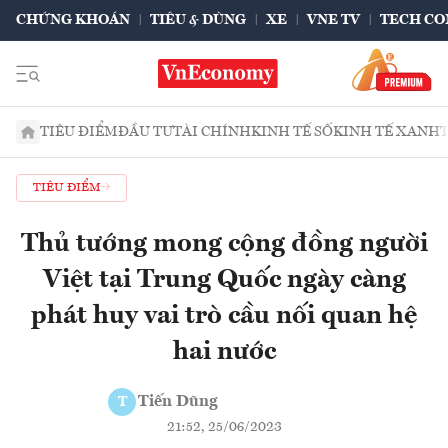
CHỨNG KHOÁN
TIÊU & DÙNG
XE
VNE TV
TECH CO
TIÊU ĐIỂM
ĐẦU TƯ
TÀI CHÍNH
KINH TẾ SỐ
KINH TẾ XANH
TIÊU ĐIỂM
Thủ tướng mong cộng đồng người
Việt tại Trung Quốc ngày càng
phát huy vai trò cầu nối quan hệ
hai nước
Tiến Dũng
T
21:52, 25/06/2023