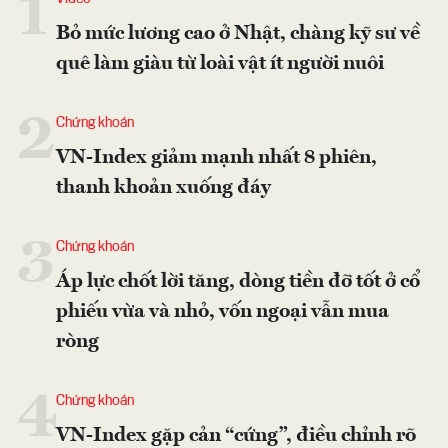
1
Bỏ mức lương cao ở Nhật, chàng kỹ sư về
quê làm giàu từ loài vật ít người nuôi
2
Chứng khoán
VN-Index giảm mạnh nhất 8 phiên,
thanh khoản xuống đáy
3
Chứng khoán
Áp lực chốt lời tăng, dòng tiền đỡ tốt ở cổ
phiếu vừa và nhỏ, vốn ngoại vẫn mua
ròng
4
Chứng khoán
VN-Index gặp cản “cứng”, điều chỉnh rõ