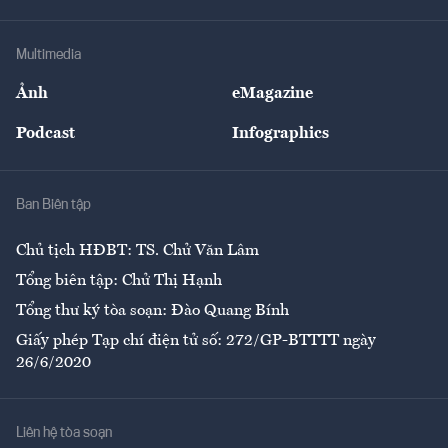
Hạ tầng
Sức khỏe
Khung pháp lý
Doanh nghiệp
Địa phương
Thị trường
Bảo hiểm
Multimedia
Sự kiện
Nhân lực
Ảnh
eMagazine
Đẹp +
An sinh
Podcast
Infographics
Giải trí
Y tế
Nhà
Ban Biên tập
Ẩm thực
Chủ tịch HĐBT: TS. Chử Văn Lâm
Tổng biên tập: Chử Thị Hạnh
Tổng thư ký tòa soạn: Đào Quang Bính
Giấy phép Tạp chí điện tử số: 272/GP-BTTTT ngày
26/6/2020
Liên hệ tòa soạn