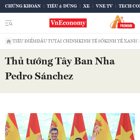
CHỨNG KHOÁN
TIÊU & DÙNG
XE
VNE TV
TECH CO
TIÊU ĐIỂM
ĐẦU TƯ
TÀI CHÍNH
KINH TẾ SỐ
KINH TẾ XANH
Thủ tướng Tây Ban Nha
Pedro Sánchez