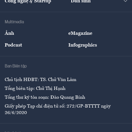
Công nghệ & Startup
Dân sinh
Tư vấn
Nông sản
Doanh nhân
Tư vấn Tiêu & Dùng
Infographics
Hạ tầng
Sức khỏe
Khung pháp lý
Doanh nghiệp
Địa phương
Thị trường
Bảo hiểm
Multimedia
Sự kiện
Nhân lực
Ảnh
eMagazine
Đẹp +
An sinh
Podcast
Infographics
Giải trí
Y tế
Nhà
Ban Biên tập
Ẩm thực
Chủ tịch HĐBT: TS. Chử Văn Lâm
Tổng biên tập: Chử Thị Hạnh
Tổng thư ký tòa soạn: Đào Quang Bính
Giấy phép Tạp chí điện tử số: 272/GP-BTTTT ngày
26/6/2020