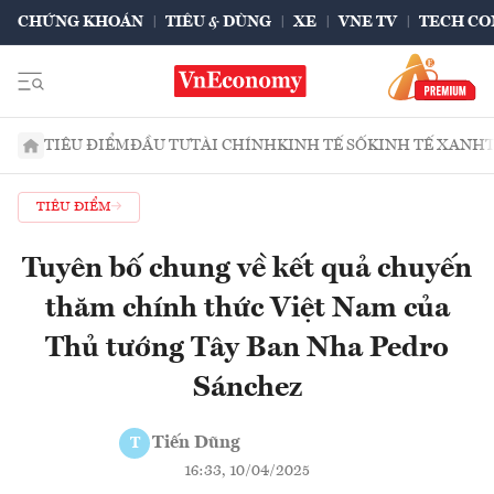
CHỨNG KHOÁN
TIÊU & DÙNG
XE
VNE TV
TECH CO
TIÊU ĐIỂM
ĐẦU TƯ
TÀI CHÍNH
KINH TẾ SỐ
KINH TẾ XANH
TIÊU ĐIỂM
Tuyên bố chung về kết quả chuyến
thăm chính thức Việt Nam của
Thủ tướng Tây Ban Nha Pedro
Sánchez
Tiến Dũng
T
16:33, 10/04/2025