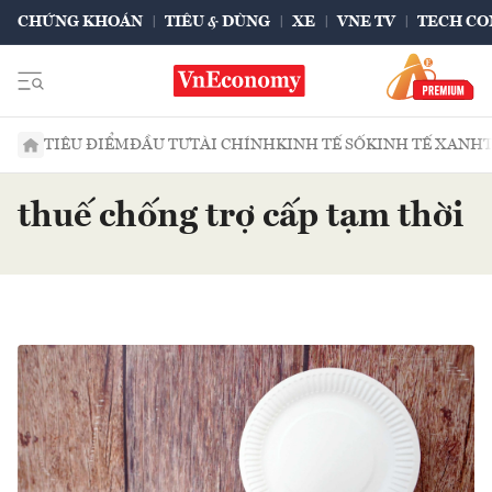
CHỨNG KHOÁN
TIÊU & DÙNG
XE
VNE TV
TECH CO
TIÊU ĐIỂM
ĐẦU TƯ
TÀI CHÍNH
KINH TẾ SỐ
KINH TẾ XANH
thuế chống trợ cấp tạm thời