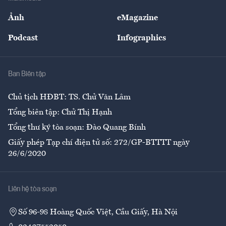
Sự kiện
Nhân lực
Ảnh
eMagazine
Đẹp +
An sinh
Podcast
Infographics
Giải trí
Y tế
Nhà
Ban Biên tập
Ẩm thực
Chủ tịch HĐBT: TS. Chử Văn Lâm
Tổng biên tập: Chử Thị Hạnh
Tổng thư ký tòa soạn: Đào Quang Bính
Giấy phép Tạp chí điện tử số: 272/GP-BTTTT ngày
26/6/2020
Liên hệ tòa soạn
Số 96-98 Hoàng Quốc Việt, Cầu Giấy, Hà Nội