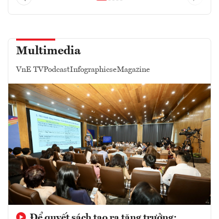
Multimedia
VnE TV
Podcast
Infographics
eMagazine
Để quyết sách tạo ra tăng trưởng: