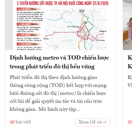
Định hướng metro và TOD chiến lược
K
trong phát triển đô thị bền vững
K
Phát triển đô thị theo định hướng giao
K
thông công cộng (TOD) kết hợp với mạng
V
lưới đường sắt đô thị (metro) là chiến lược
cốt lõi để giải quyết ùn tắc và tái cấu trúc
không gian. Mô hình này tập...
10
bài viết
Xem tất cả
2