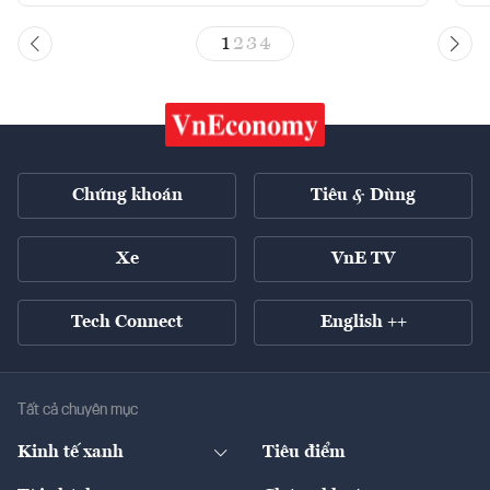
1
2
3
4
Chứng khoán
Tiêu & Dùng
Xe
VnE TV
Tech Connect
English ++
Tất cả chuyên mục
Kinh tế xanh
Tiêu điểm
Chuyển động xanh