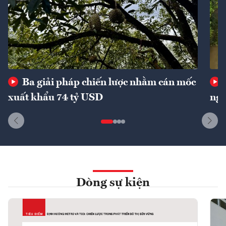
Ba giải pháp chiến lược nhằm cán mốc
xuất khẩu 74 tỷ USD
ngu
Dòng sự kiện