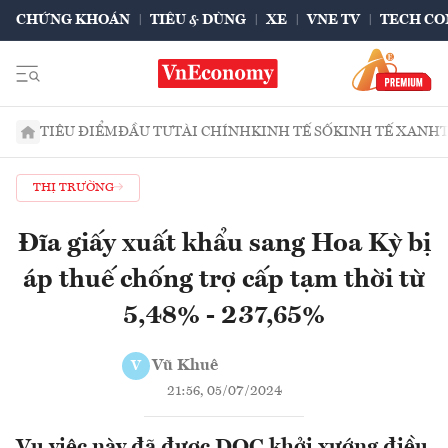
CHỨNG KHOÁN
TIÊU & DÙNG
XE
VNE TV
TECH CO
TIÊU ĐIỂM
ĐẦU TƯ
TÀI CHÍNH
KINH TẾ SỐ
KINH TẾ XANH
THỊ TRƯỜNG
Đĩa giấy xuất khẩu sang Hoa Kỳ bị
áp thuế chống trợ cấp tạm thời từ
5,48% - 237,65%
Vũ Khuê
V
21:56, 05/07/2024
Vụ việc này đã được DOC khởi xướng điều