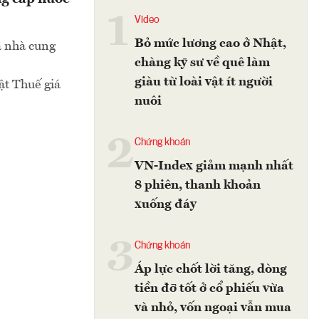
1
Video
Bỏ mức lương cao ở Nhật,
a nhà cung
chàng kỹ sư về quê làm
giàu từ loài vật ít người
ật Thuế giá
nuôi
2
Chứng khoán
VN-Index giảm mạnh nhất
8 phiên, thanh khoản
xuống đáy
3
Chứng khoán
Áp lực chốt lời tăng, dòng
tiền đỡ tốt ở cổ phiếu vừa
và nhỏ, vốn ngoại vẫn mua