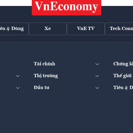
iêu & Dùng
Xe
VnE TV
Tech Conn
Tài chính
Chứng k
Thị trường
Thế giới
Đầu tư
Tiêu & 