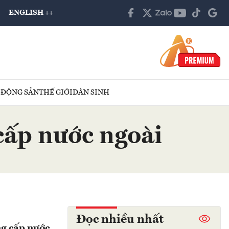
ENGLISH ++
 ĐỘNG SẢN
THẾ GIỚI
DÂN SINH
 cấp nước ngoài
Đọc nhiều nhất
ng cấp nước