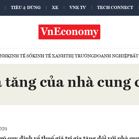
TIÊU & DÙNG
XE
VNE TV
TECH CONNECT
ÍNH
KINH TẾ SỐ
KINH TẾ XANH
THỊ TRƯỜNG
DOANH NGHIỆP
BẤT
ia tăng của nhà cung
025
rõ quy định về thuế giá trị gia tăng đối với nhà cu