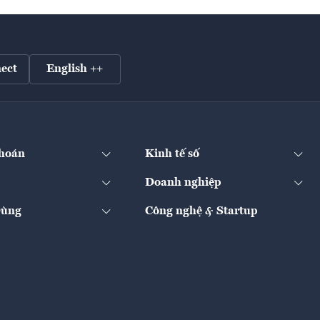
ect
English ++
hoán
Kinh tế số
Doanh nghiệp
Dùng
Công nghệ & Startup