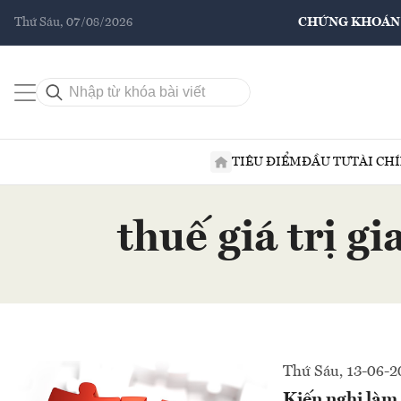
Thứ Sáu, 07/08/2026
CHỨNG KHOÁN
TIÊU ĐIỂM
ĐẦU TƯ
TÀI CH
thuế giá trị g
Thứ Sáu, 13-06-2
Kiến nghị làm 