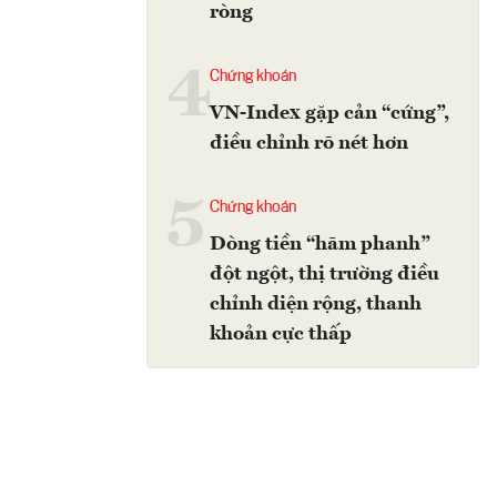
ròng
4
Chứng khoán
VN-Index gặp cản “cứng”,
điều chỉnh rõ nét hơn
5
Chứng khoán
Dòng tiền “hãm phanh”
đột ngột, thị trường điều
chỉnh diện rộng, thanh
khoản cực thấp