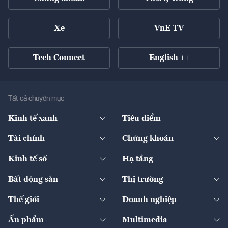
Xe
VnE TV
Tech Connect
English ++
Tất cả chuyên mục
Kinh tế xanh
Tiêu điểm
Chuyển động xanh
Tài chính
Chứng khoán
Pháp lý
Ngân hàng
Doanh nghiệp niêm yết
Kinh tế số
Hạ tầng
Thương hiệu xanh
Thị trường vốn
Thị trường
Sản phẩm - Thị trường
Bất động sản
Thị trường
Diễn đàn
Thuế
Đầu tư
Tài sản số
Chính sách
Xuất nhập khẩu
Thế giới
Doanh nghiệp
Bảo hiểm
Quốc tế
Dịch vụ số
Thị trường
Khung pháp lý
Kinh tế
Chuyển động
Ấn phẩm
Multimedia
Khung pháp lý
Start-up