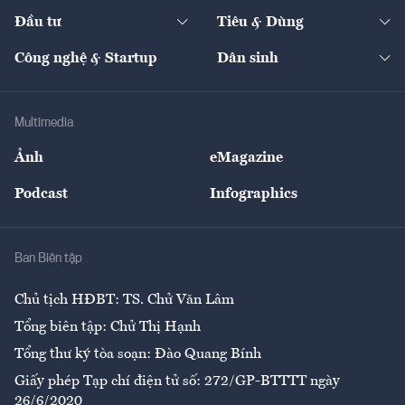
Dự án
Công nghiệp
Chuyển động 24h
Đối thoại
The Guide
Video
Đầu tư
Tiêu & Dùng
Quản trị số
Cafe BĐS
Thị trường
Kinh doanh
Kết nối
Tạp chí kinh tế Việt Nam
eMagazine
Nhà đầu tư
Du lịch
Công nghệ & Startup
Dân sinh
Tư vấn
Nông sản
Doanh nhân
Tư vấn Tiêu & Dùng
Infographics
Hạ tầng
Sức khỏe
Khung pháp lý
Doanh nghiệp
Địa phương
Thị trường
Bảo hiểm
Multimedia
Sự kiện
Nhân lực
Ảnh
eMagazine
Đẹp +
An sinh
Podcast
Infographics
Giải trí
Y tế
Nhà
Ban Biên tập
Ẩm thực
Chủ tịch HĐBT: TS. Chử Văn Lâm
Tổng biên tập: Chử Thị Hạnh
Tổng thư ký tòa soạn: Đào Quang Bính
Giấy phép Tạp chí điện tử số: 272/GP-BTTTT ngày
26/6/2020