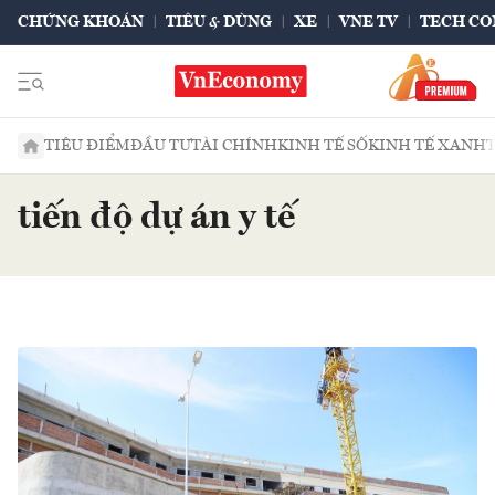
CHỨNG KHOÁN
TIÊU & DÙNG
XE
VNE TV
TECH CO
TIÊU ĐIỂM
ĐẦU TƯ
TÀI CHÍNH
KINH TẾ SỐ
KINH TẾ XANH
tiến độ dự án y tế