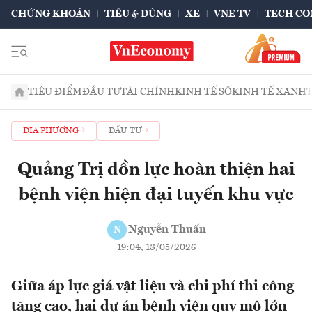
CHỨNG KHOÁN
TIÊU & DÙNG
XE
VNE TV
TECH CO
TIÊU ĐIỂM
ĐẦU TƯ
TÀI CHÍNH
KINH TẾ SỐ
KINH TẾ XANH
ĐỊA PHƯƠNG
ĐẦU TƯ
Quảng Trị dồn lực hoàn thiện hai
bệnh viện hiện đại tuyến khu vực
Nguyễn Thuấn
N
19:04, 13/05/2026
Giữa áp lực giá vật liệu và chi phí thi công
tăng cao, hai dự án bệnh viện quy mô lớn