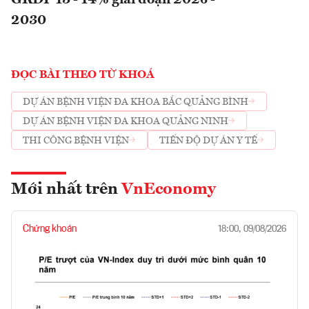
GRDP 13 - 14% giai đoạn 2026 -
2030
ĐỌC BÀI THEO TỪ KHOÁ
DỰ ÁN BỆNH VIỆN ĐA KHOA BẮC QUẢNG BÌNH
DỰ ÁN BỆNH VIỆN ĐA KHOA QUẢNG NINH
THI CÔNG BỆNH VIỆN
TIẾN ĐỘ DỰ ÁN Y TẾ
Mới nhất trên
VnEconomy
Chứng khoán
18:00, 09/08/2026