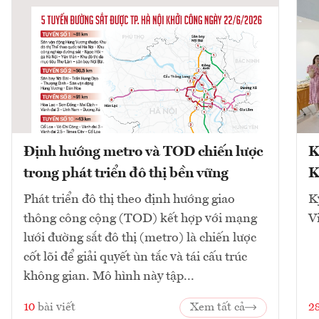
Định hướng metro và TOD chiến lược
K
trong phát triển đô thị bền vững
K
Phát triển đô thị theo định hướng giao
K
thông công cộng (TOD) kết hợp với mạng
V
lưới đường sắt đô thị (metro) là chiến lược
cốt lõi để giải quyết ùn tắc và tái cấu trúc
không gian. Mô hình này tập...
10
bài viết
Xem tất cả
2