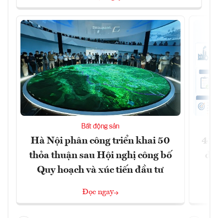
Bất động sản
Hà Nội phân công triển khai 50
41 
thỏa thuận sau Hội nghị công bố
đồ
Quy hoạch và xúc tiến đầu tư
Đọc ngay