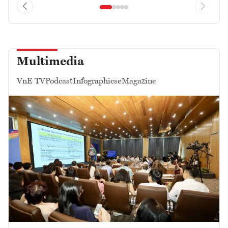
Multimedia
VnE TV
Podcast
Infographics
eMagazine