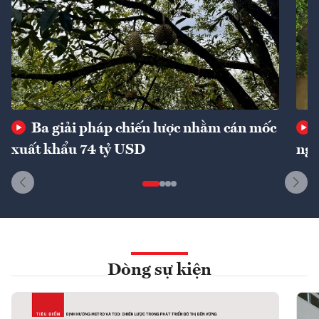
Ba giải pháp chiến lược nhằm cán mốc
xuất khẩu 74 tỷ USD
ngu
Dòng sự kiện