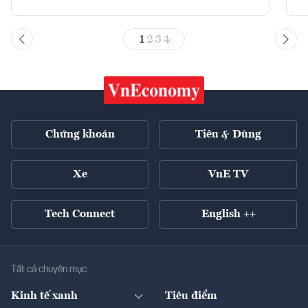
1
2
3
4
Chứng khoán
Tiêu & Dùng
Xe
VnE TV
Tech Connect
English ++
Tất cả chuyên mục
Kinh tế xanh
Tiêu điểm