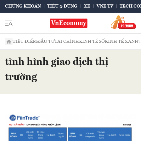
CHỨNG KHOÁN
TIÊU & DÙNG
XE
VNE TV
TECH CO
TIÊU ĐIỂM
ĐẦU TƯ
TÀI CHÍNH
KINH TẾ SỐ
KINH TẾ XANH
tình hình giao dịch thị
trường