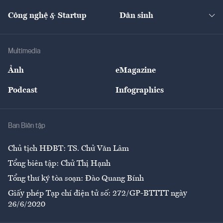
Cafe BĐS
Thị trường
Kinh doanh
Kết nối
Tạp chí kinh tế Việt Nam
eMagazine
Nhà đầu tư
Du lịch
Công nghệ & Startup
Dân sinh
Tư vấn
Nông sản
Doanh nhân
Tư vấn Tiêu & Dùng
Infographics
Hạ tầng
Sức khỏe
Khung pháp lý
Doanh nghiệp
Địa phương
Thị trường
Bảo hiểm
Multimedia
Sự kiện
Nhân lực
Ảnh
eMagazine
Đẹp +
An sinh
Podcast
Infographics
Giải trí
Y tế
Nhà
Ban Biên tập
Ẩm thực
Chủ tịch HĐBT: TS. Chử Văn Lâm
Tổng biên tập: Chử Thị Hạnh
Tổng thư ký tòa soạn: Đào Quang Bính
Giấy phép Tạp chí điện tử số: 272/GP-BTTTT ngày
26/6/2020