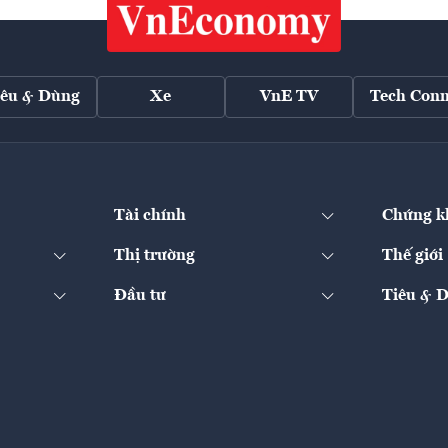
iêu & Dùng
Xe
VnE TV
Tech Conn
Tài chính
Chứng k
Thị trường
Thế giới
Đầu tư
Tiêu & 