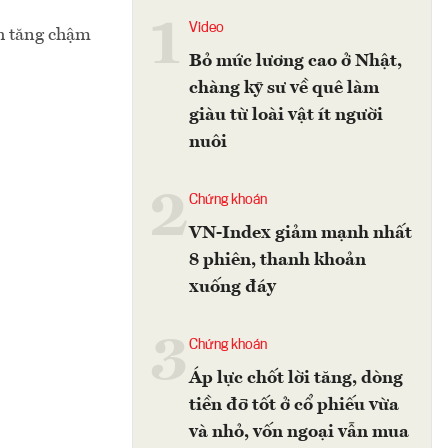
1
Video
h tăng chậm
Bỏ mức lương cao ở Nhật,
chàng kỹ sư về quê làm
giàu từ loài vật ít người
nuôi
2
Chứng khoán
VN-Index giảm mạnh nhất
8 phiên, thanh khoản
xuống đáy
3
Chứng khoán
Áp lực chốt lời tăng, dòng
tiền đỡ tốt ở cổ phiếu vừa
và nhỏ, vốn ngoại vẫn mua