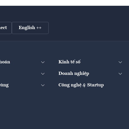
ect
English ++
hoán
Kinh tế số
Doanh nghiệp
Dùng
Công nghệ & Startup