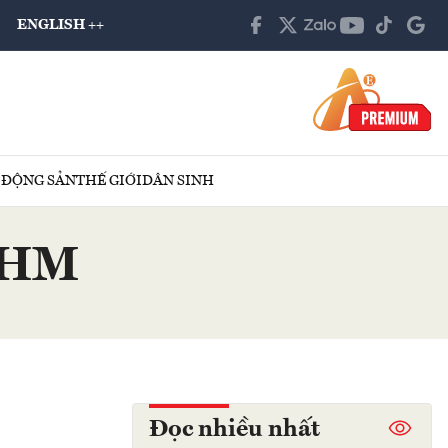
ENGLISH ++
 ĐỘNG SẢN
THẾ GIỚI
DÂN SINH
 VHM
Đọc nhiều nhất