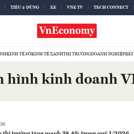
TIÊU & DÙNG
XE
VNE TV
TECH CONNECT
ÍNH
KINH TẾ SỐ
KINH TẾ XANH
THỊ TRƯỜNG
DOANH NGHIỆP
BẤT
h hình kinh doanh
026
n thị trường tăng mạnh 38,4% trong quý 1/2026