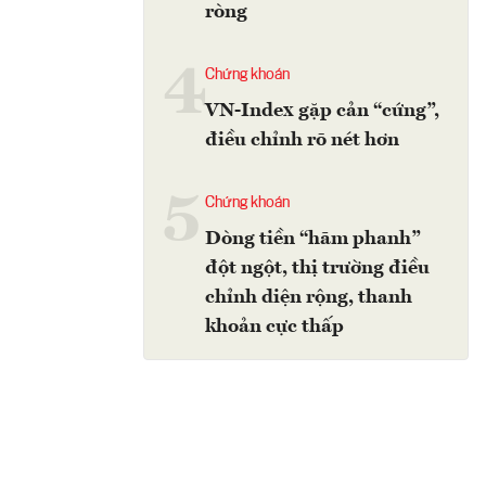
ròng
4
Chứng khoán
VN-Index gặp cản “cứng”,
điều chỉnh rõ nét hơn
5
Chứng khoán
Dòng tiền “hãm phanh”
đột ngột, thị trường điều
chỉnh diện rộng, thanh
khoản cực thấp