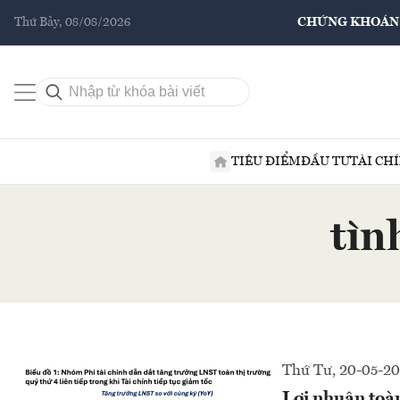
Thứ Bảy, 08/08/2026
CHỨNG KHOÁN
TIÊU ĐIỂM
ĐẦU TƯ
TÀI CH
tìn
Thứ Tư, 20-05-2
Lợi nhuận toà