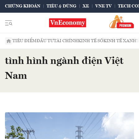
CHỨNG KHOÁN
TIÊU & DÙNG
XE
VNE TV
TECH CO
TIÊU ĐIỂM
ĐẦU TƯ
TÀI CHÍNH
KINH TẾ SỐ
KINH TẾ XANH
tình hình ngành điện Việt
Nam