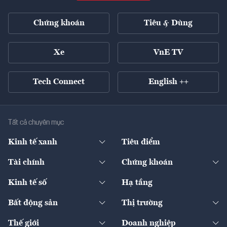
Chứng khoán
Tiêu & Dùng
Xe
VnE TV
Tech Connect
English ++
Tất cả chuyên mục
Kinh tế xanh
Tiêu điểm
Chuyển động xanh
Tài chính
Chứng khoán
Pháp lý
Ngân hàng
Doanh nghiệp niêm yết
Kinh tế số
Hạ tầng
Thương hiệu xanh
Thị trường vốn
Thị trường
Sản phẩm - Thị trường
Bất động sản
Thị trường
Diễn đàn
Thuế
Đầu tư
Tài sản số
Chính sách
Xuất nhập khẩu
Thế giới
Doanh nghiệp