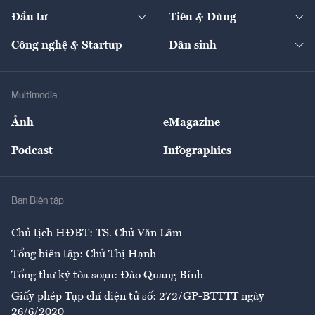
Dự án
Công nghiệp
Chuyển động 24h
Đối thoại
The Guide
Video
Đầu tư
Tiêu & Dùng
Quản trị số
Cafe BĐS
Thị trường
Kinh doanh
Kết nối
Tạp chí kinh tế Việt Nam
eMagazine
Nhà đầu tư
Du lịch
Công nghệ & Startup
Dân sinh
Tư vấn
Nông sản
Doanh nhân
Tư vấn Tiêu & Dùng
Infographics
Hạ tầng
Sức khỏe
Khung pháp lý
Doanh nghiệp
Địa phương
Thị trường
Bảo hiểm
Multimedia
Sự kiện
Nhân lực
Ảnh
eMagazine
Đẹp +
An sinh
Podcast
Infographics
Giải trí
Y tế
Nhà
Ban Biên tập
Ẩm thực
Chủ tịch HĐBT: TS. Chử Văn Lâm
Tổng biên tập: Chử Thị Hạnh
Tổng thư ký tòa soạn: Đào Quang Bính
Giấy phép Tạp chí điện tử số: 272/GP-BTTTT ngày
26/6/2020