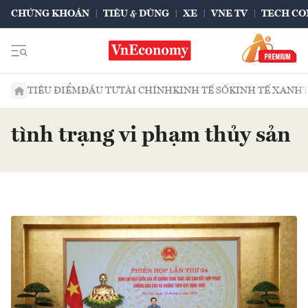
CHỨNG KHOÁN
TIÊU & DÙNG
XE
VNE TV
TECH CO
TIÊU ĐIỂM
ĐẦU TƯ
TÀI CHÍNH
KINH TẾ SỐ
KINH TẾ XANH
tình trạng vi phạm thủy sản