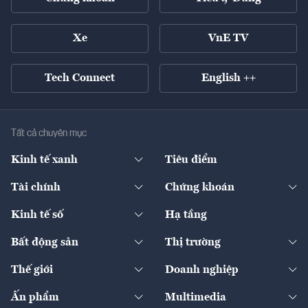
Xe
VnE TV
Tech Connect
English ++
Tất cả chuyên mục
Kinh tế xanh
Tiêu điểm
Chuyển động xanh
Tài chính
Chứng khoán
Pháp lý
Ngân hàng
Doanh nghiệp niêm yết
Kinh tế số
Hạ tầng
Thương hiệu xanh
Thị trường vốn
Thị trường
Sản phẩm - Thị trường
Bất động sản
Thị trường
Diễn đàn
Thuế
Đầu tư
Tài sản số
Chính sách
Xuất nhập khẩu
Thế giới
Doanh nghiệp
Bảo hiểm
Quốc tế
Dịch vụ số
Thị trường
Khung pháp lý
Kinh tế
Chuyển động
Ấn phẩm
Multimedia
Khung pháp lý
Start-up