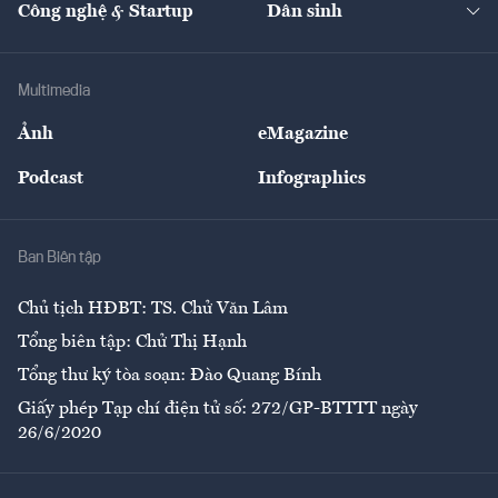
Công nghệ & Startup
Dân sinh
Tư vấn
Nông sản
Doanh nhân
Tư vấn Tiêu & Dùng
Infographics
Hạ tầng
Sức khỏe
Khung pháp lý
Doanh nghiệp
Địa phương
Thị trường
Bảo hiểm
Multimedia
Sự kiện
Nhân lực
Ảnh
eMagazine
Đẹp +
An sinh
Podcast
Infographics
Giải trí
Y tế
Nhà
Ban Biên tập
Ẩm thực
Chủ tịch HĐBT: TS. Chử Văn Lâm
Tổng biên tập: Chử Thị Hạnh
Tổng thư ký tòa soạn: Đào Quang Bính
Giấy phép Tạp chí điện tử số: 272/GP-BTTTT ngày
26/6/2020