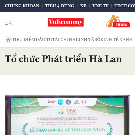
CHỨNG KHOÁN
TIÊU & DÙNG
XE
VNE TV
TECH CO
TIÊU ĐIỂM
ĐẦU TƯ
TÀI CHÍNH
KINH TẾ SỐ
KINH TẾ XANH
Tổ chức Phát triển Hà Lan