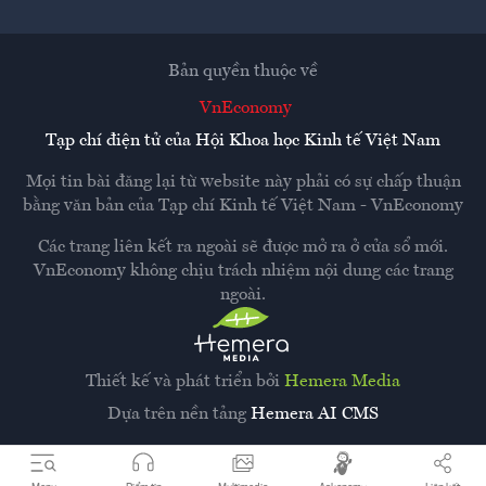
Bản quyền thuộc về
VnEconomy
Tạp chí điện tử của Hội Khoa học Kinh tế Việt Nam
Mọi tin bài đăng lại từ website này phải có sự chấp thuận
bằng văn bản của
Tạp chí Kinh tế Việt Nam - VnEconomy
Các trang liên kết ra ngoài sẽ được mở ra ở cửa sổ mới.
VnEconomy không chịu trách nhiệm nội dung các trang
ngoài.
Thiết kế và phát triển bởi
Hemera Media
Dựa trên nền tảng
Hemera AI CMS