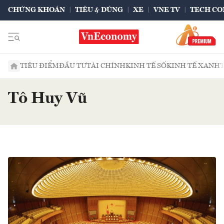
CHỨNG KHOÁN
TIÊU & DÙNG
XE
VNE TV
TECH CO
TIÊU ĐIỂM
ĐẦU TƯ
TÀI CHÍNH
KINH TẾ SỐ
KINH TẾ XANH
Tô Huy Vũ