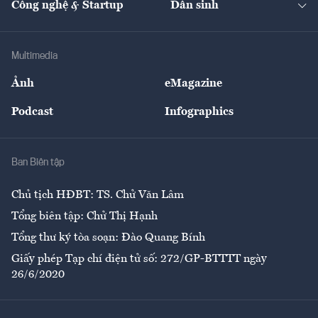
Công nghệ & Startup
Dân sinh
Tư vấn
Nông sản
Doanh nhân
Tư vấn Tiêu & Dùng
Infographics
Hạ tầng
Sức khỏe
Khung pháp lý
Doanh nghiệp
Địa phương
Thị trường
Bảo hiểm
Multimedia
Sự kiện
Nhân lực
Ảnh
eMagazine
Đẹp +
An sinh
Podcast
Infographics
Giải trí
Y tế
Nhà
Ban Biên tập
Ẩm thực
Chủ tịch HĐBT: TS. Chử Văn Lâm
Tổng biên tập: Chử Thị Hạnh
Tổng thư ký tòa soạn: Đào Quang Bính
Giấy phép Tạp chí điện tử số: 272/GP-BTTTT ngày
26/6/2020