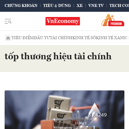
CHỨNG KHOÁN
TIÊU & DÙNG
XE
VNE TV
TECH CO
TIÊU ĐIỂM
ĐẦU TƯ
TÀI CHÍNH
KINH TẾ SỐ
KINH TẾ XANH
tốp thương hiệu tài chính