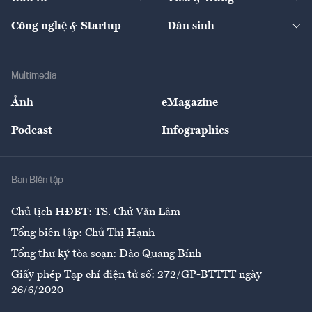
Quản trị số
Cafe BĐS
Thị trường
Kinh doanh
Kết nối
Tạp chí kinh tế Việt Nam
eMagazine
Nhà đầu tư
Du lịch
Công nghệ & Startup
Dân sinh
Tư vấn
Nông sản
Doanh nhân
Tư vấn Tiêu & Dùng
Infographics
Hạ tầng
Sức khỏe
Khung pháp lý
Doanh nghiệp
Địa phương
Thị trường
Bảo hiểm
Multimedia
Sự kiện
Nhân lực
Ảnh
eMagazine
Đẹp +
An sinh
Podcast
Infographics
Giải trí
Y tế
Nhà
Ban Biên tập
Ẩm thực
Chủ tịch HĐBT: TS. Chử Văn Lâm
Tổng biên tập: Chử Thị Hạnh
Tổng thư ký tòa soạn: Đào Quang Bính
Giấy phép Tạp chí điện tử số: 272/GP-BTTTT ngày
26/6/2020