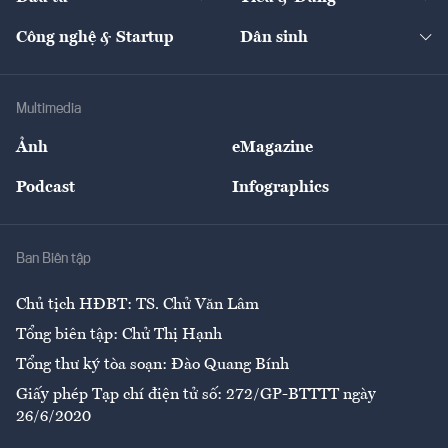
Quản trị số
Cafe BĐS
Thị trường
Kinh doanh
Kết nối
Tạp chí kinh tế Việt Nam
eMagazine
Nhà đầu tư
Du lịch
Công nghệ & Startup
Dân sinh
Tư vấn
Nông sản
Doanh nhân
Tư vấn Tiêu & Dùng
Infographics
Hạ tầng
Sức khỏe
Khung pháp lý
Doanh nghiệp
Địa phương
Thị trường
Bảo hiểm
Multimedia
Sự kiện
Nhân lực
Ảnh
eMagazine
Đẹp +
An sinh
Podcast
Infographics
Giải trí
Y tế
Nhà
Ban Biên tập
Ẩm thực
Chủ tịch HĐBT: TS. Chử Văn Lâm
Tổng biên tập: Chử Thị Hạnh
Tổng thư ký tòa soạn: Đào Quang Bính
Giấy phép Tạp chí điện tử số: 272/GP-BTTTT ngày
26/6/2020