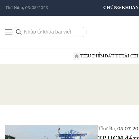
Thứ Năm, 06/08/2026
CHỨNG KHOÁN
TIÊU ĐIỂM
ĐẦU TƯ
TÀI CH
Thứ Ba, 05-07-20
TP.HCM đề xuấ