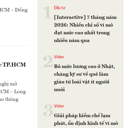
1
Đầu tư
P.HCM – Đồng
[Interactive] 7 tháng năm
2026: Nhiều chỉ số vĩ mô
đạt mức cao nhất trong
nhiều năm qua
2
Video
tốc TP.HCM
Bỏ mức lương cao ở Nhật,
chàng kỹ sư về quê làm
giàu từ loài vật ít người
 nghị mở
nuôi
.HCM – Long
ao thông
3
Video
Giải pháp kiềm chế lạm
phát, ổn định kinh tế vĩ mô