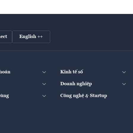
ect
English ++
hoán
Kinh tế số
Doanh nghiệp
Dùng
Công nghệ & Startup