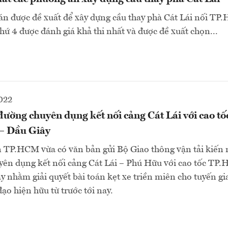
án được đề xuất để xây dựng cầu thay phà Cát Lái nối T
hứ 4 được đánh giá khả thi nhất và được đề xuất chọn...
022
đường chuyên dụng kết nối cảng Cát Lái với cao 
– Dầu Giây
 TP.HCM vừa có văn bản gửi Bộ Giao thông vận tải kiến
yên dụng kết nối cảng Cát Lái – Phú Hữu với cao tốc TP
 nhằm giải quyết bài toán kẹt xe triền miên cho tuyến gi
ạo hiện hữu từ trước tới nay.