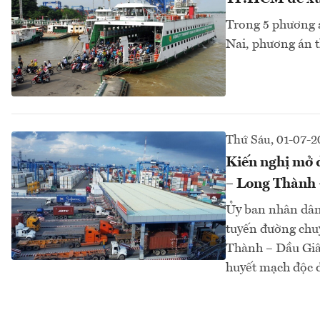
Trong 5 phương 
Nai, phương án t
Thứ Sáu, 01-07-2
Kiến nghị mở 
– Long Thành 
Ủy ban nhân dân
tuyến đường chu
Thành – Dầu Giây
huyết mạch độc đ