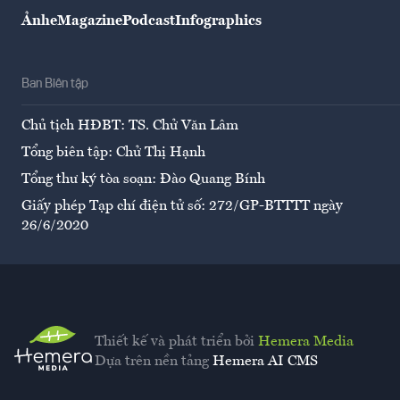
Ảnh
eMagazine
Podcast
Infographics
Ban Biên tập
Chủ tịch HĐBT: TS. Chử Văn Lâm
Tổng biên tập: Chử Thị Hạnh
Tổng thư ký tòa soạn: Đào Quang Bính
Giấy phép Tạp chí điện tử số: 272/GP-BTTTT ngày
26/6/2020
Thiết kế và phát triển bởi
Hemera Media
Dựa trên nền tảng
Hemera AI CMS