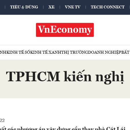
TIÊU & DÙNG
XE
VNE TV
TECH CONNECT
ÍNH
KINH TẾ SỐ
KINH TẾ XANH
THỊ TRƯỜNG
DOANH NGHIỆP
BẤT
TPHCM kiến nghị
22
t các phương án xây dựng cầu thay phà Cát Lái