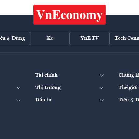
iêu & Dùng
Xe
VnE TV
Tech Conn
Tài chính
Chứng k
Thị trường
Thế giới
Đầu tư
Tiêu & 