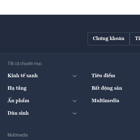
Chứng khoán
T
Tất cả chuyên mục
Kinh tế xanh
Tiêu điểm
Hạ tầng
Bất động sản
Ấn phẩm
Multimedia
Dân sinh
Multimedia