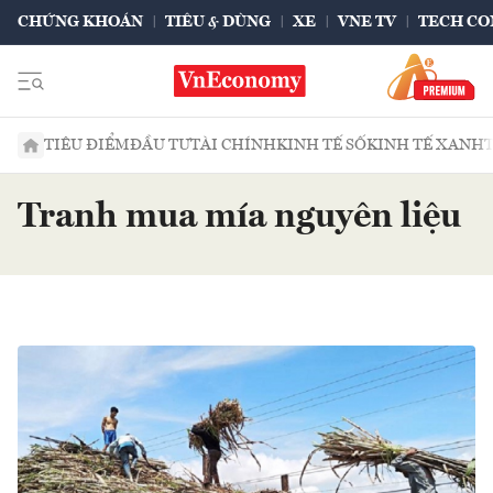
CHỨNG KHOÁN
TIÊU & DÙNG
XE
VNE TV
TECH CO
TIÊU ĐIỂM
ĐẦU TƯ
TÀI CHÍNH
KINH TẾ SỐ
KINH TẾ XANH
Tranh mua mía nguyên liệu