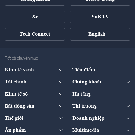
Xe
VnE TV
Tech Connect
English ++
Tất cả chuyên mục
Kinh tế xanh
Tiêu điểm
Chuyển động xanh
Tài chính
Chứng khoán
Pháp lý
Ngân hàng
Doanh nghiệp niêm yết
Kinh tế số
Hạ tầng
Thương hiệu xanh
Thị trường vốn
Thị trường
Sản phẩm - Thị trường
Bất động sản
Thị trường
Diễn đàn
Thuế
Đầu tư
Tài sản số
Chính sách
Xuất nhập khẩu
Thế giới
Doanh nghiệp
Bảo hiểm
Quốc tế
Dịch vụ số
Thị trường
Khung pháp lý
Kinh tế
Chuyển động
Ấn phẩm
Multimedia
Khung pháp lý
Start-up