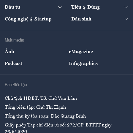
Dự án
Công nghiệp
Chuyển động 24h
Đối thoại
The Guide
Video
Đầu tư
Tiêu & Dùng
Quản trị số
Cafe BĐS
Thị trường
Kinh doanh
Kết nối
Tạp chí kinh tế Việt Nam
eMagazine
Nhà đầu tư
Du lịch
Công nghệ & Startup
Dân sinh
Tư vấn
Nông sản
Doanh nhân
Tư vấn Tiêu & Dùng
Infographics
Hạ tầng
Sức khỏe
Khung pháp lý
Doanh nghiệp
Địa phương
Thị trường
Bảo hiểm
Multimedia
Sự kiện
Nhân lực
Ảnh
eMagazine
Đẹp +
An sinh
Podcast
Infographics
Giải trí
Y tế
Nhà
Ban Biên tập
Ẩm thực
Chủ tịch HĐBT: TS. Chử Văn Lâm
Tổng biên tập: Chử Thị Hạnh
Tổng thư ký tòa soạn: Đào Quang Bính
Giấy phép Tạp chí điện tử số: 272/GP-BTTTT ngày
26/6/2020