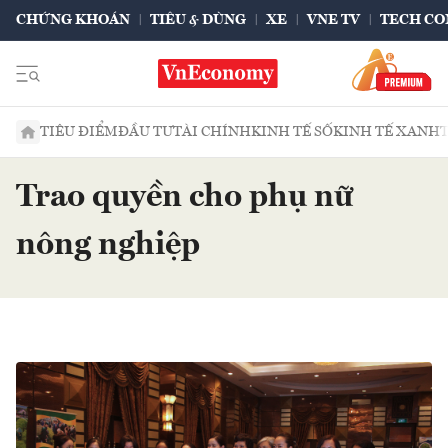
CHỨNG KHOÁN
TIÊU & DÙNG
XE
VNE TV
TECH CO
TIÊU ĐIỂM
ĐẦU TƯ
TÀI CHÍNH
KINH TẾ SỐ
KINH TẾ XANH
Trao quyền cho phụ nữ
nông nghiệp