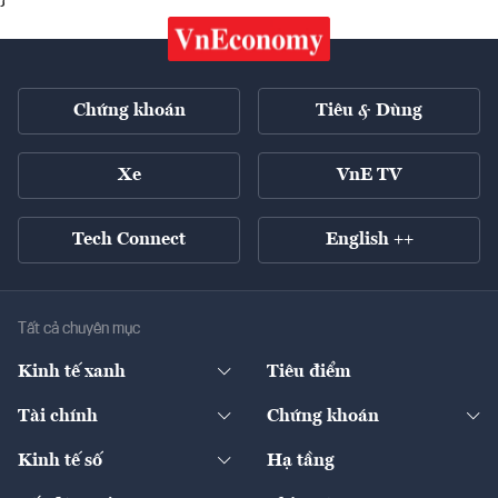
Chứng khoán
Tiêu & Dùng
Xe
VnE TV
Tech Connect
English ++
Tất cả chuyên mục
Kinh tế xanh
Tiêu điểm
Chuyển động xanh
Tài chính
Chứng khoán
Pháp lý
Ngân hàng
Doanh nghiệp niêm yết
Kinh tế số
Hạ tầng
Thương hiệu xanh
Thị trường vốn
Thị trường
Sản phẩm - Thị trường