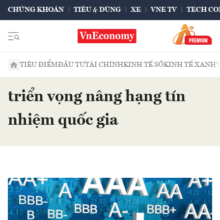
CHỨNG KHOÁN
TIÊU & DÙNG
XE
VNE TV
TECH CO
TIÊU ĐIỂM
ĐẦU TƯ
TÀI CHÍNH
KINH TẾ SỐ
KINH TẾ XANH
triển vọng nâng hạng tín
nhiệm quốc gia