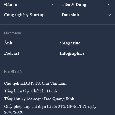
Chuyển động 24h
Đối thoại
The Guide
Video
Đầu tư
Tiêu & Dùng
Quản trị số
Cafe BĐS
Thị trường
Kinh doanh
Kết nối
Tạp chí kinh tế Việt Nam
eMagazine
Nhà đầu tư
Du lịch
Công nghệ & Startup
Dân sinh
Tư vấn
Nông sản
Doanh nhân
Tư vấn Tiêu & Dùng
Infographics
Hạ tầng
Sức khỏe
Khung pháp lý
Doanh nghiệp
Địa phương
Thị trường
Bảo hiểm
Multimedia
Sự kiện
Nhân lực
Ảnh
eMagazine
Đẹp +
An sinh
Podcast
Infographics
Giải trí
Y tế
Nhà
Ban Biên tập
Ẩm thực
Chủ tịch HĐBT: TS. Chử Văn Lâm
Tổng biên tập: Chử Thị Hạnh
Tổng thư ký tòa soạn: Đào Quang Bính
Giấy phép Tạp chí điện tử số: 272/GP-BTTTT ngày
26/6/2020